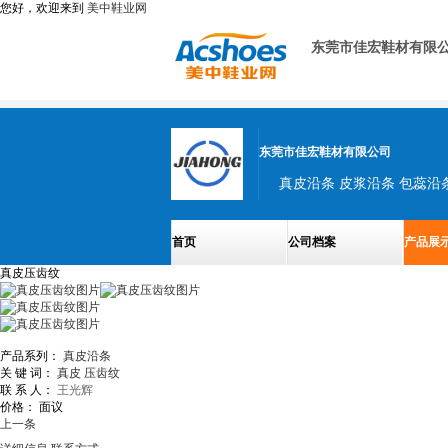
您好，欢迎来到
美中鞋业网
东莞市佳宏鞋材有限
东莞市佳宏鞋材有限公司
首页
公司档案
产品展
真皮压齿纹
产品系列：
真皮沿条
关 键 词：
真皮
压齿纹
联 系 人：
王光辉
价格：
面议
上一条