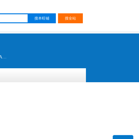
真皮沿条 皮浆沿条 包蕊沿条 固特异沿条 电镀沿条 打钉沿条 镶钻沿条 PVC沿条 TPR沿条 布沿条 EVA沿条 鞋底沿条