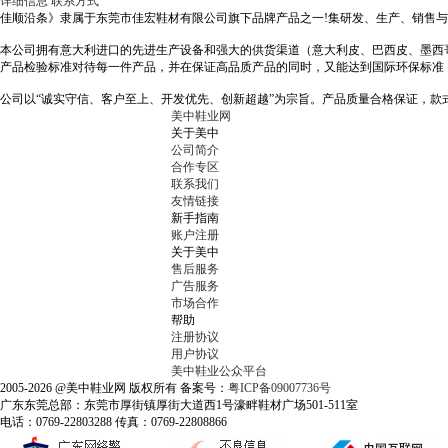
详细信息
联系方式
佳顺沿条》隶属于东莞市佳宏鞋材有限公司旗下品牌产品之一!集研发、生产、销售与
本公司拥有意大利进口的先进生产设备和强大的供货渠道（意大利皮、巴西皮、墨西
产品检验标准对待每一件产品，并在保证高品质产品的同时，又能达到国际环保标
公司以“诚实守信、客户至上、开发优先、创新超越”为宗旨。产品质量合格保证，
美中鞋业网
关于美中
公司简介
合作专区
联系我们
友情链接
新手指南
账户注册
关于美中
售后服务
广告服务
市场合作
帮助
注册协议
用户协议
美中鞋业公众平台
2005-2026 @美中鞋业网 版权所有 备案号：
粤ICP备09007736号
广东东莞总部：东莞市厚街镇厚街大道西1号濠畔鞋材广场501-511室
电话：0769-22803288 传真：0769-22808866