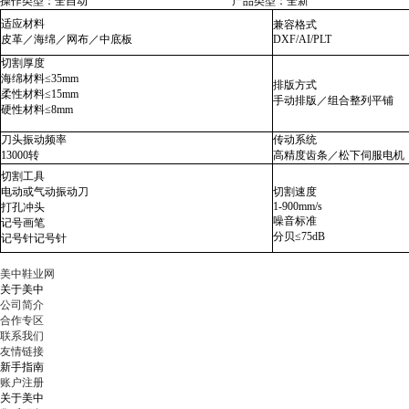
操作类型：全自动
产品类型：全新
适应材料
兼容格式
皮革／海绵／网布／中底板
DXF/AI/PLT
切割厚度
海绵材料≤35mm
排版方式
柔性材料≤15mm
手动排版／组合整列平铺
硬性材料≤8mm
刀头振动频率
传动系统
13000转
高精度齿条／松下伺服电机
切割工具
电动或气动振动刀
切割速度
1-900mm/s
打孔冲头
噪音标准
记号画笔
分贝≤75dB
记号针记号针
美中鞋业网
关于美中
公司简介
合作专区
联系我们
友情链接
新手指南
账户注册
关于美中