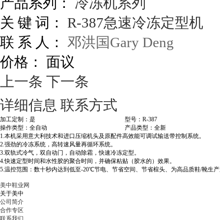
产品系列：
冷冻机系列
关 键 词：
R-387急速冷冻定型机
联 系 人：
邓洪国Gary Deng
价格：
面议
上一条
下一条
详细信息
联系方式
加工定制：是
型号：R-387
操作类型：全自动
产品类型：全新
1.本机采用意大利技术和进口压缩机头及原配件高效能可调试输送带控制系统。
2.强劲的冷冻系统，高转速风量再循环系统。
3.双轨式冷气，双自动门，自动除霜，快速冷冻定型。
4.快速定型时间和水性胶的聚合时间，并确保粘贴（胶水的）效果。
5.温控范围：数十秒内达到低至-20℃节电、节省空间、节省楦头、为高品质鞋/靴生
美中鞋业网
关于美中
公司简介
合作专区
联系我们