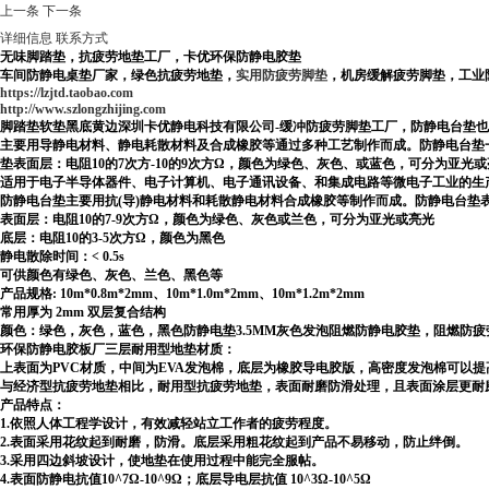
上一条
下一条
详细信息
联系方式
无味脚踏垫，抗疲劳地垫工厂，卡优环保防静电胶垫
车间防静电桌垫厂家，绿色抗疲劳地垫，
实用
防疲劳脚垫
，机房缓解疲劳脚垫，工业
https://lzjtd.taobao.com
http://www.szlongzhijing.com
脚踏垫软垫黑底黄边
深圳卡优静电科技有限公司
-
缓冲防疲劳脚垫工厂
，防静电台垫也
主要用导静电材料、静电耗散材料及合成橡胶等通过多种工艺制作而成。防静电台垫
垫表面层：电阻10的7次方-10的9次方Ω，颜色为绿色、灰色、或蓝色，可分为亚光或亮
适用于电子半导体器件、电子计算机、电子通讯设备、和集成电路等微电子工业的生
防静电台垫主要用抗(导)静电材料和耗散静电材料合成橡胶等制作而成。防静电台垫表
表面层：电阻10的7-9次方Ω，颜色为绿色、灰色或兰色，可分为亚光或亮光
底层：电阻10的3-5次方Ω，颜色为黑色
静电散除时间：< 0.5s
可供颜色有绿色、灰色、兰色、黑色等
产品规格: 10m*0.8m*2mm、10m*1.0m*2mm、10m*1.2m*2mm
常用厚为 2mm 双层复合结构
颜色：绿色，灰色，蓝色，黑色防静电垫
3.5MM灰色发泡阻燃防静电胶垫，阻燃防
环保防静电胶板厂
三层耐用型地垫材质：
上表面为PVC材质，中间为EVA发泡棉，底层为橡胶导电胶版，高密度发泡棉可以
与经济型抗疲劳地垫相比，耐用型抗疲劳地垫，表面耐磨防滑处理，且表面涂层更耐
产品特点：
1.依照人体工程学设计，有效减轻站立工作者的疲劳程度。
2.表面采用花纹起到耐磨，防滑。底层采用粗花纹起到产品不易移动，防止绊倒。
3.采用四边斜坡设计，使地垫在使用过程中能完全服帖。
4.表面防静电抗值10^7Ω-10^9Ω；底层导电层抗值 10^3Ω-10^5Ω