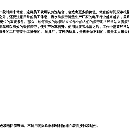
一段
时间
来休息，这样员工就可以劳逸结合，创造出更多的价值。休息的时间应该根
之外，还要注意日常的员工休息。
流水
防疲劳脚垫
生产厂家的电子行业越来越多，呈
岗位的重要条件。那么，如
何有效的改善站立式作业的人们的疲劳呢？经常站立脚疲
那
就可以有效的
缓解疲劳
，使生产效率提升。使用
抗疲劳地垫
之后，工作中需要经常
很多的工厂需要手工操作的。
玩具厂，零碎的玩具，是机器做不到的，都是工人每天
褪色和电阻值衰退。不能用高温铁器和锋利物器在表面接触和划伤。