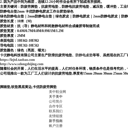
2. 因为产品中间为棉层，连续
12-24
小时作业会有所下陷或有所损耗。
主要关键词：防疲劳脚垫，抗疲劳地垫，防静电抗疲劳地垫，减压垫，缓冲垫，工业
防静电台垫
2mm
卡优防静电胶皮工作台胶垫绿色
绿色防静电台垫｜
2mm
防静电台垫｜绿色胶皮｜防静电胶皮｜
2mm
防静电胶皮｜防静
胶垫长度：
10
米（
M)
胶垫材质：抗（导）静电材料和耗散静电材料合成橡胶等制做而成
胶垫宽度：
0.6M/0.7M/0.8M/0.9M/1M/1.2M
胶垫厚度：
2MM
表面电阻：
10E6
Ω
-10E9
Ω
导电电阻：
10E3
Ω
-10E5
Ω
胶垫颜色：绿色（亮面、哑光）
卡优
静电科技有限公司主要生产防滑抗疲劳地垫、
防静电桌垫
等等、虽然现在的工厂
https://lzjtd.taobao.com
http://www.szlongzhijing.com
随着社会的开展，人们生活水平的提高，人们对任务环境，物质条件也是很考究的，
公司现推出一款为工厂工人们设计的抗疲劳
地垫
.
厚度有
15mm 20mm
30mm 25mm 5
脚踏垫,软垫黑底黄边,卡优防疲劳脚垫
美中鞋业网
关于美中
公司简介
合作专区
联系我们
友情链接
新手指南
账户注册