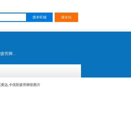
防静电抗疲劳地垫 抗疲劳地垫 缓冲抗疲劳地垫 PVC防静电地板胶垫 发泡阻燃防静电地垫 阻燃防疲劳脚垫 阻燃防静电胶垫 灰色发泡胶垫 蓝色3.5阻燃发泡垫 无味发泡胶板厂 环保防静电台垫 无味防静电桌垫厂