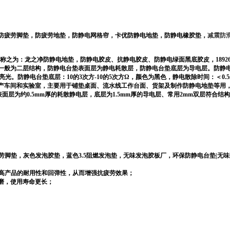
防疲劳脚垫，防疲劳地垫，防静电网格帘，卡优防静电地垫，防静电橡胶垫，
减震防
称之为：龙之净防静电地垫，防静电胶皮、抗静电胶皮、防静电绿面黑底胶皮，
1892
一般为二层结构，防静电台垫表面层为静电耗散层，防静电台垫底层为导电层。防静
光。防静电台垫底层：10的3次方-10的5次方Ω，颜色为黑色，静电散除时间：＜0.5
产车间和实验室，主要用于铺垫桌面、流水线工作台面、货架及制作防静电地垫等用
面层为约0.5mm厚的耗散静电层，底层为1.5mm厚的导电层、常用2mm双层符合
疲劳脚垫，灰色发泡胶垫，蓝色3.5阻燃发泡垫，无味发泡胶板厂，环保防静电台垫|无味
提高产品的耐用性和回弹性，从而增强抗疲劳效果；
磨，使用寿命更长；