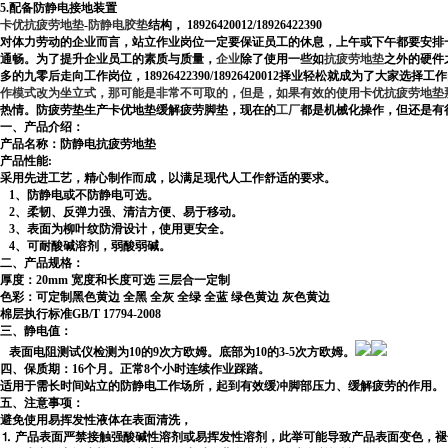
5.配备防静电接地装置
卡优抗疲劳地垫
-
防静电胶垫
结构，
18926420012/18926422390
对体力劳动的企业而言，站立作业岗位一定要保证员工的休息，上午或下午都要安排
通畅。
为了提升企业员工的素质与质量，
企业
除了使用一些如
抗疲劳地垫
之外的硬件
多的九零后走向工作岗位，
18926422390
/18926420012
择业轻松就成为了大家选择工作
作模式改为坐立式，那可能是非常不可取的，但是，如果有效的使用卡优抗疲劳地垫
热情。
防疲劳垫生产
卡优地垫缓解疲劳脚垫，现在的
工厂
都是机械化操作，但还是有
一、产品介绍：
产品名称：防静电抗疲劳地垫
产品性能
:
采用先进工艺，精心制作而成，以满足现代人工作舒适的要求。
1
、防静电或不防静电可选。
2
、柔韧、反弹力强、清洁方便、易于移动。
3
、表面为柳叶纹防滑设计，使用更安全。
4
、可耐酸碱溶剂，弱酸弱碱。
二、产品规格：
厚度：
20mm
宽度和长度可选 三层合一定制
色彩：可定制黑色黄边 全黑 全灰 全绿 全蓝 绿色黄边 灰色黄边
棉层执行标准
GB/T 17794-2008
三、静电值：
表面电阻测试仪检测为
10
的
9
次方欧姆。底部为
10
的
3-5
次方欧姆。
四、保质期：
16
个月。正常
8
个小时连续作业踩踏。
适用于需长时间站立的防静电工作场所，起到有效缓冲脚部压力、缓解疲劳的作用。
五、注意事项：
避免使用易挥发性液体在表面清洗，
⒈ 产品表面严禁接触强酸碱性溶剂或易挥发性溶剂，此举可能导致产品表面变色，