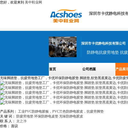
您好，欢迎来到
美中鞋业网
深圳市卡优静电科技
深圳市卡优静电科技有限公司
首页
公司档案
产品展
无味脚踏垫，抗疲劳地垫工厂，卡优环保防静电胶垫 脚踏垫,软垫黑底黄边,卡优防疲
产品系列：
工业PVC防静电胶板，PVC兰色防静电胶皮，抗疲劳脚垫
关 键 词：
防疲劳地垫
环保防静电桌垫
无味防静电胶皮
联 系 人：
龙之净
价格：
面议