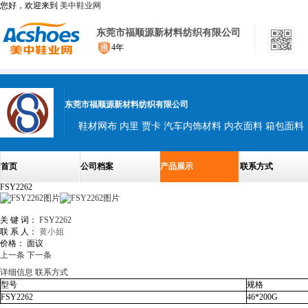
您好，欢迎来到
美中鞋业网
东莞市福顺源新材料纺织有限公司
4年
东莞市福顺源新材料纺织有限公司
鞋材网布 内里 贾卡 汽车内饰材料 内衣面料 箱包面料
首页
公司档案
产品展示
联系方式
FSY2262
关 键 词：
FSY2262
联 系 人：
黄小姐
价格：
面议
上一条
下一条
详细信息
联系方式
型号
规格
FSY2262
46*200G