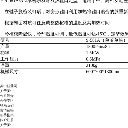
－S-581A/AM本机系双冷双热鞋口定型，适用于中、
高档女鞋整
－在鞋子脱楦装钉后，
对变形鞋口利用加热将鞋口贴合的胶重新
－根据鞋面材质可任意调整热楦模的温度及其加热时间；
－冷楦模降温快，冷却温度可调，
最低温度可达-15℃
，定型效
型号
S-581A（单冷单热）
产量
1800Pairs/8h
功率
1.5KW
工作压力
0.6MPa
净重
210kg
机械尺寸
600*700*1300mm
美中鞋业网
关于美中
公司简介
合作专区
联系我们
友情链接
新手指南
账户注册
关于美中