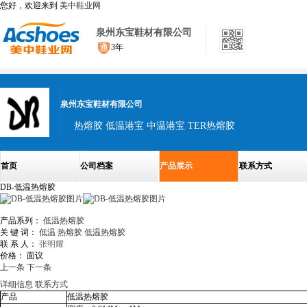
您好，欢迎来到
美中鞋业网
泉州东宝鞋材有限公司
3年
泉州东宝鞋材有限公司
热熔胶 低温港宝 中温港宝 TER热熔胶
首页
公司档案
产品展示
联系方式
DB-低温热熔胶
产品系列：
低温热熔胶
关 键 词：
低温
热熔胶
低温热熔胶
联 系 人：
张明耀
价格：
面议
上一条
下一条
详细信息
联系方式
产品
低温热熔胶