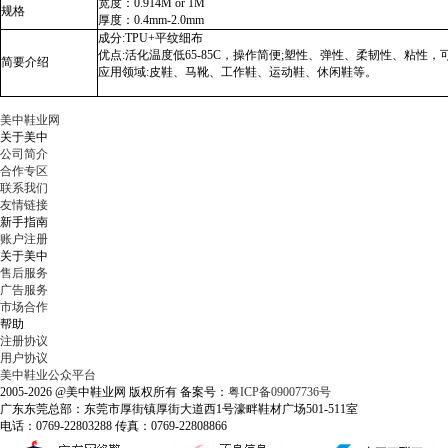
宽度：0.914M or 1M
规格
厚度：0.4mm-2.0mm
成分:TPU+平纹细布
优点:活化温度低65-85C，操作简便;塑性、弹性、柔韧性、粘性，
简要介绍
应用领域:皮鞋、马靴、工作鞋、运动鞋、休闲鞋等。
美中鞋业网
关于美中
公司简介
合作专区
联系我们
友情链接
新手指南
账户注册
关于美中
售后服务
广告服务
市场合作
帮助
注册协议
用户协议
美中鞋业公众平台
2005-2026 @美中鞋业网 版权所有 备案号：
粤ICP备09007736号
广东东莞总部：东莞市厚街镇厚街大道西1号濠畔鞋材广场501-511室
电话：0769-22803288 传真：0769-22808866