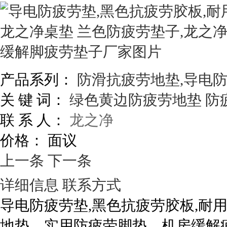
产品系列：
防滑抗疲劳地垫,导电防
关 键 词：
绿色黄边防疲劳地垫
防
联 系 人：
龙之净
价格：
面议
上一条
下一条
详细信息
联系方式
导电防疲劳垫,黑色抗疲劳胶板,耐
地垫，实用防疲劳脚垫，机房缓解