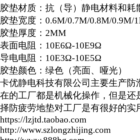
胶垫材质：抗（导）静电材料和耗
胶垫宽度：0.6M/0.7M/0.8M/0.9M/1
胶垫厚度：2MM
表面电阻：10E6Ω-10E9Ω
导电电阻：10E3Ω-10E5Ω
胶垫颜色：绿色（亮面、哑光）
卡优静电科技有限公司主要生产防
在的工厂都是机械化操作，但是还
择防疲劳地垫对工厂是有很好的实
https://lzjtd.taobao.com
http://www.szlongzhijing.com