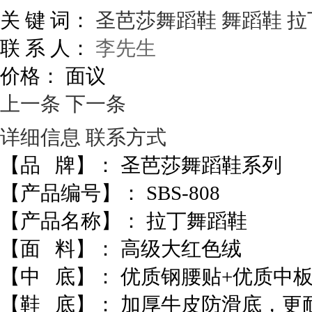
关 键 词：
圣芭莎舞蹈鞋
舞蹈鞋
拉
联 系 人：
李先生
价格：
面议
上一条
下一条
详细信息
联系方式
【品 牌】： 圣芭莎舞蹈鞋系列
【产品编号】： SBS-808
【产品名称】： 拉丁舞蹈鞋
【面 料】： 高级大红色绒
【中 底】： 优质钢腰贴+优质中
【鞋 底】： 加厚牛皮防滑底，更