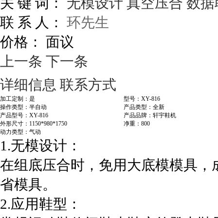
关 键 词：
无模设计
真空压合
数据
联 系 人：
环先生
价格：
面议
上一条
下一条
详细信息
联系方式
加工定制：是
型号：XY-816
操作类型：半自动
产品类型：全新
产品型号：XY-816
产品品牌：轩宇鞋机
外形尺寸：1150*980*1750
净重：800
动力类型：气动
1.
无模设计：
在组底压合时，免用大底模模具，
省模具。
2.
应用鞋型：