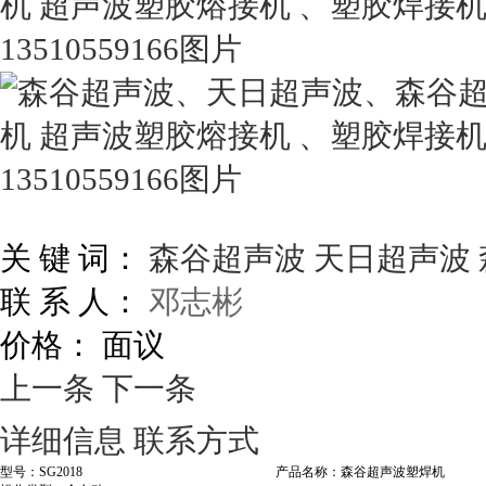
关 键 词：
森谷超声波
天日超声波
联 系 人：
邓志彬
价格：
面议
上一条
下一条
详细信息
联系方式
型号：SG2018
产品名称：森谷超声波塑焊机