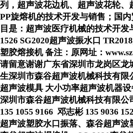
列，超声波花边机、超声波花轮、
PP旋熔机的技术开发与销售；国
目是：超声波医疗机械的技术开发
1526 SG2020超声波振水口 TR20
塑胶熔接机
备注：原网址：
www.s
请留意谢谢
广东省深圳市龙岗区龙
生
深圳市
森谷
超声波
机
械
科技有限
超声波模具
大小功率超声波机器设
深圳市
森谷
超声波
机
械
科技有限公
135 1055 9166 邓
志彬
135 9036 
超声波
塑胶
水口振落、森谷
超声波