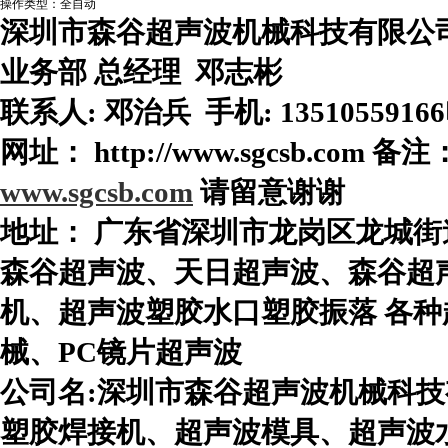
操作类型：全自动
深圳市
森谷
超声波
机
械
科技有限公
业务部
总经理
邓志彬
联系人
:
邓治兵
手机
:
1351055916
网址：
http://www.sgcsb.com
备注
www.sgcsb.com
请留意谢谢
地址：
广东省
深圳市
龙岗区
龙城街
森谷
超声波
、天日超声波
、
森谷
超
机、超声波
塑胶
水口塑胶振落
各种
械、
PC镜片超声波
公司名
:
深圳市森谷
超声波
机
械
科技
塑胶焊接机
、
超声波模具、超声波