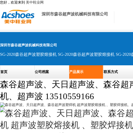
您好，欢迎来到
美中鞋业网
深圳市森谷超声波机械科技有限公司
深圳市森谷超声波机械科技有限公司
首页
公司档案
产品展示
联系方式
森谷超声波、天日超声波、森谷超声
机、超声波 13510559166