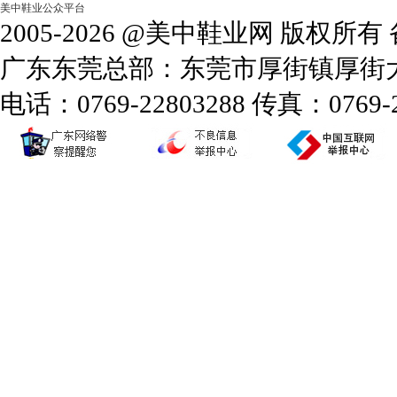
美中鞋业公众平台
2005-2026 @美中鞋业网 版权所
广东东莞总部：东莞市厚街镇厚街大道
电话：0769-22803288 传真：0769-2