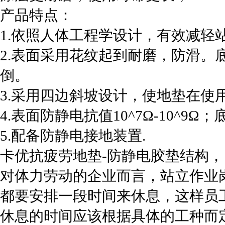
产品特点：
1.依照人体工程学设计，有效减轻
2.表面采用花纹起到耐磨，防滑。
倒。
3.采用四边斜坡设计，使地垫在使
4.表面防静电抗值10^7Ω-10^9Ω；底
5.配备防静电接地装置.
卡优抗疲劳地垫-防静电胶垫结构， 18926
对体力劳动的企业而言，站立作业
都要安排一段时间来休息，这样员
休息的时间应该根据具体的工种而