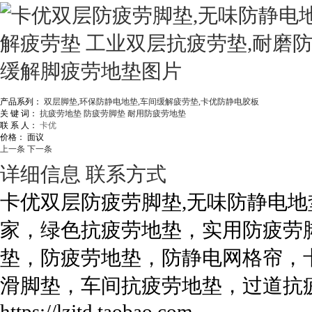
产品系列：
双层脚垫,环保防静电地垫,车间缓解疲劳垫,卡优防静电胶板
关 键 词：
抗疲劳地垫
防疲劳脚垫
耐用防疲劳地垫
联 系 人：
卡优
价格：
面议
上一条
下一条
详细信息
联系方式
卡优双层防疲劳脚垫,无味防静电地
家，绿色抗疲劳地垫，实用防疲劳
垫，防疲劳地垫，防静电网格帘，
滑脚垫，车间抗疲劳地垫，过道抗
https://lzjtd.taobao.com