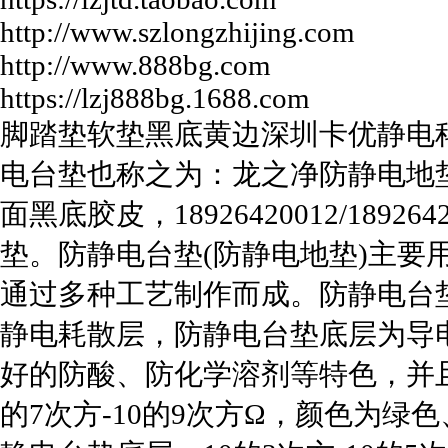
http://www.szlongzhijing.com
http://www.888bg.com
https://lzj888bg.1688.com
脚踏垫软垫黑底黄边深圳卡优静电
电台垫也称之为：龙之净防静电地
面黑底胶皮，18926420012/189
垫。防静电台垫(防静电地垫)主要
通过多种工艺制作而成。防静电台
静电耗散层，防静电台垫底层为导
好的防酸、防化学溶剂等特色，并
的7次方-10的9次方Ω，颜色为