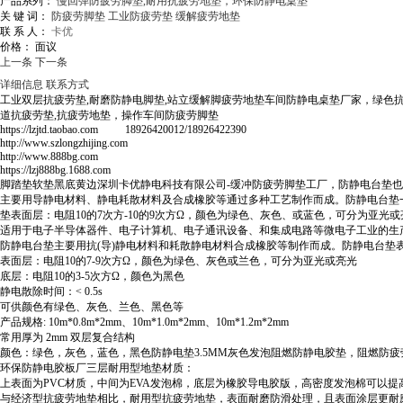
产品系列：
慢回弹防疲劳脚垫,耐用抗疲劳地垫，环保防静电桌垫
关 键 词：
防疲劳脚垫
工业防疲劳垫
缓解疲劳地垫
联 系 人：
卡优
价格：
面议
上一条
下一条
详细信息
联系方式
工业双层抗疲劳垫,耐磨防静电脚垫,站立缓解脚疲劳地垫车间防静电桌垫厂家，绿
道抗疲劳垫,抗疲劳地垫，操作车间防疲劳脚垫
https://lzjtd.taobao.com 18926420012/18926422390
http://www.szlongzhijing.com
http://www.888bg.com
https://lzj888bg.1688.com
脚踏垫软垫黑底黄边深圳卡优静电科技有限公司-缓冲防疲劳脚垫工厂，防静电台垫也称之为：
主要用导静电材料、静电耗散材料及合成橡胶等通过多种工艺制作而成。防静电台垫
垫表面层：电阻10的7次方-10的9次方Ω，颜色为绿色、灰色、或蓝色，可分为亚光或亮
适用于电子半导体器件、电子计算机、电子通讯设备、和集成电路等微电子工业的生
防静电台垫主要用抗(导)静电材料和耗散静电材料合成橡胶等制作而成。防静电台垫表
表面层：电阻10的7-9次方Ω，颜色为绿色、灰色或兰色，可分为亚光或亮光
底层：电阻10的3-5次方Ω，颜色为黑色
静电散除时间：< 0.5s
可供颜色有绿色、灰色、兰色、黑色等
产品规格: 10m*0.8m*2mm、10m*1.0m*2mm、10m*1.2m*2mm
常用厚为 2mm 双层复合结构
颜色：绿色，灰色，蓝色，黑色防静电垫3.5MM灰色发泡阻燃防静电胶垫，阻燃防疲
环保防静电胶板厂三层耐用型地垫材质：
上表面为PVC材质，中间为EVA发泡棉，底层为橡胶导电胶版，高密度发泡棉可以
与经济型抗疲劳地垫相比，耐用型抗疲劳地垫，表面耐磨防滑处理，且表面涂层更耐