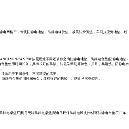
防静电网格帘，卡优防静电地垫，防静电橡胶垫，减震防滑脚垫，车间抗疲劳地垫，过
/18926422390‘按照用途不同还被称之为防静电地垫。防静电台垫(防静电地垫)
电台垫使用时间长久，具有很好的防酸、防化学溶剂等特色，并且，易清洗。防静电台
s。
，且适用于不同条件、不同环境的需要。
结构。防静电台垫使用时间长久，具有很好的防酸、、防化学溶剂特性。
防静电桌垫厂|机房无味防静电桌垫|配电房环保防静电胶皮|卡优环防静电台垫厂|广东