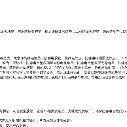
色抗疲劳地垫，实用防疲劳脚垫，机房缓解疲劳脚垫，工业防疲劳脚垫，防疲劳地垫，
龙之净防静电地垫，防静电胶皮、抗静电胶皮、防静电绿面黑底胶皮，18926420012
一般为二层结构，防静电台垫表面层为静电耗散层，防静电台垫底层为导电层。防静
光。防静电台垫底层：10的3次方-10的5次方Ω，颜色为黑色，静电散除时间：＜0.5
产车间和实验室，主要用于铺垫桌面、流水线工作台面、货架及制作防静电地垫等用
面层为约0.5mm厚的耗散静电层，底层为1.5mm厚的导电层、常用2mm双层符合
劳脚垫，灰色发泡胶垫，蓝色3.5阻燃发泡垫，无味发泡胶板厂，环保防静电台垫|无味
提高产品的耐用性和回弹性，从而增强抗疲劳效果；
磨，使用寿命更长；