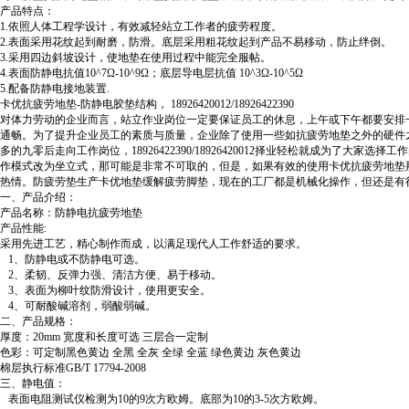
产品特点：
1.依照人体工程学设计，有效减轻站立工作者的疲劳程度。
2.表面采用花纹起到耐磨，防滑。底层采用粗花纹起到产品不易移动，防止绊倒。
3.采用四边斜坡设计，使地垫在使用过程中能完全服帖。
4.表面防静电抗值10^7Ω-10^9Ω；底层导电层抗值 10^3Ω-10^5Ω
5.配备防静电接地装置.
卡优抗疲劳地垫-防静电胶垫结构， 18926420012/18926422390
对体力劳动的企业而言，站立作业岗位一定要保证员工的休息，上午或下午都要安排
通畅。为了提升企业员工的素质与质量，企业除了使用一些如抗疲劳地垫之外的硬件
多的九零后走向工作岗位，18926422390/18926420012择业轻松就成
作模式改为坐立式，那可能是非常不可取的，但是，如果有效的使用卡优抗疲劳地垫
热情。防疲劳垫生产卡优地垫缓解疲劳脚垫，现在的工厂都是机械化操作，但还是有
一、产品介绍：
产品名称：防静电抗疲劳地垫
产品性能:
采用先进工艺，精心制作而成，以满足现代人工作舒适的要求。
1、防静电或不防静电可选。
2、柔韧、反弹力强、清洁方便、易于移动。
3、表面为柳叶纹防滑设计，使用更安全。
4、可耐酸碱溶剂，弱酸弱碱。
二、产品规格：
厚度：20mm 宽度和长度可选 三层合一定制
色彩：可定制黑色黄边 全黑 全灰 全绿 全蓝 绿色黄边 灰色黄边
棉层执行标准GB/T 17794-2008
三、静电值：
表面电阻测试仪检测为10的9次方欧姆。底部为10的3-5次方欧姆。