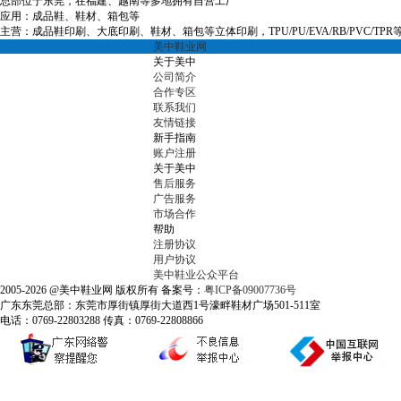
总部位于东莞，在福建、越南等多地拥有自营工厂
应用：成品鞋、鞋材、箱包等
主营：成品鞋印刷、大底印刷、鞋材、箱包等立体印刷，TPU/PU/EVA/RB/PVC/TP
美中鞋业网
关于美中
公司简介
合作专区
联系我们
友情链接
新手指南
账户注册
关于美中
售后服务
广告服务
市场合作
帮助
注册协议
用户协议
美中鞋业公众平台
2005-2026 @美中鞋业网 版权所有 备案号：
粤ICP备09007736号
广东东莞总部：东莞市厚街镇厚街大道西1号濠畔鞋材广场501-511室
电话：0769-22803288 传真：0769-22808866