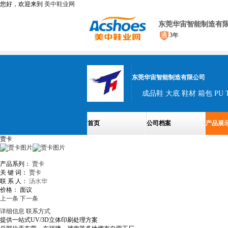
您好，欢迎来到
美中鞋业网
东莞华宙智能制造有
3年
东莞华宙智能制造有限公司
成品鞋 大底 鞋材 箱包 PU 
首页
公司档案
产品展
贾卡
产品系列：
贾卡
关 键 词：
贾卡
联 系 人：
汤水华
价格：
面议
上一条
下一条
详细信息
联系方式
提供一站式UV/3D立体印刷处理方案