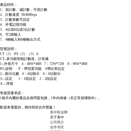
產品特性：
1、加計數、減計數，可逆計數
2、計數速度 30/4000cps
3、計數第數可設定
4、停電記憶功能
5、4位或6位或5位計數
6、可2路輸入
7、4種輸入和6種輸出方式
型號說明：
CT（1）-PS（2）（3）A
CT--多功能智能計數器、計長儀
1--外形尺寸 4：48W*48H 7：72W*72H 8：96W*48H
PS-說明 P：帶預置功能 S帶比率設定
2—顯示位數 4：4位顯示 6：6位顯示
3—設定 1：1段設定 2：2段設定
A—序號
售後質量承諾：
1個月內屬於產品自身問題包換，1年內保修（非正常損壞除外）。
歡迎來電垂詢，期待與您合作雙贏！
美中鞋业网
关于美中
公司简介
合作专区