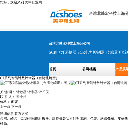
您好，欢迎来到
美中鞋业网
台湾北崎宏科技上海
台湾北崎宏科技上海分公司
首页
公司档案
产品展
CT系列智能计数计米器（台湾北崎宏）
关 键 词：
计数器
计米器
计长仪
联 系 人：
安小姐
价格：
面议
上一条
下一条
详细信息
联系方式
台灣北崎宏—CT系列智能計數器、計長儀是我司針對印刷、包裝、紡織機械、皮革
極高。