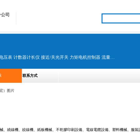
分公司
SCR电力调整器 SCR电力控制器 传感器 电流电压表 计数器计长仪 接近/关光开关 力矩电机控制器 流量计 频率转速线速度表 时间继电器 温控表 压力变送器
示
联系方式
機械、繞線機、絞線機、紙板機械、不乾膠印刷設備、電線電纜設備、塑料機械、服裝