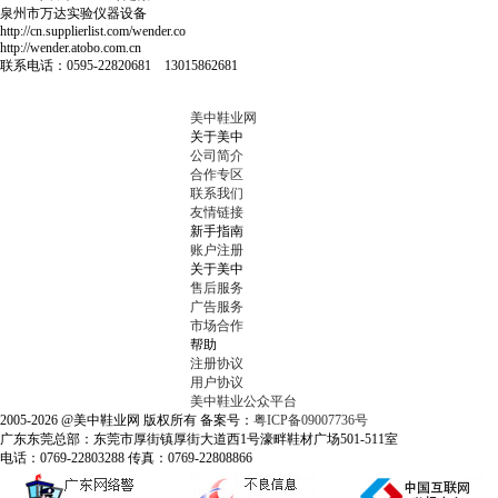
泉州市万达实验仪器设备
http://cn.supplierlist.com/wender.co
http://wender.atobo.com.cn
联系电话：0595-22820681 13015862681
美中鞋业网
关于美中
公司简介
合作专区
联系我们
友情链接
新手指南
账户注册
关于美中
售后服务
广告服务
市场合作
帮助
注册协议
用户协议
美中鞋业公众平台
2005-2026 @美中鞋业网 版权所有 备案号：
粤ICP备09007736号
广东东莞总部：东莞市厚街镇厚街大道西1号濠畔鞋材广场501-511室
电话：0769-22803288 传真：0769-22808866