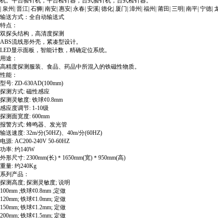
机。平台验针机，平台检针器，台式验针机，台式检针器。
| 泉州| 晋江| 石狮| 南安| 惠安| 永春| 安溪| 德化| 厦门| 漳州| 福州| 莆田| 
输送方式：全自动输送式
特点：
双探头结构，高清度探测
ABS流线形外壳，紧凑型设计。
LED显示面板，智能计数，精确定位系统。
用途：
高精度探测服装、食品、药品中所混入的铁磁性物质。
性能：
型号: ZD-630AD(100mm)
探测方式: 磁性感应
探测灵敏度: 铁球¢0.8mm
感应度调节: 1-10级
探测面宽度: 600mm
报警方式: 蜂鸣器、发光管
输送速度: 32m/分(50HZ)、40m/分(60HZ)
电源: AC200-240V 50-60HZ
功率: 约140W
外形尺寸: 2300mm(长)＊1650mm(宽)＊950mm(高)
重量: 约240Kg
系列产品：
探测高度; 探测灵敏度; 说明
100mm ;铁球¢0.8mm ;定做
120mm; 铁球¢1.0mm; 定做
150mm; 铁球¢1.2mm; 定做
200mm; 铁球¢1.5mm; 定做