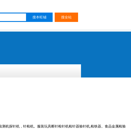
检测机探针机，针检机。服装玩具断针检针机检针器验针机,检铁器。食品金属检验