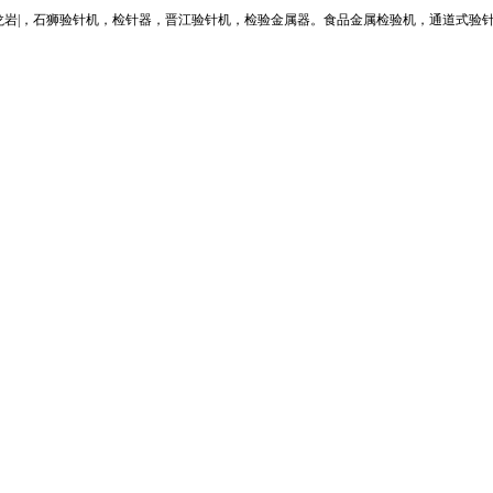
三明| 南平| 宁德| 龙岩|，石狮验针机，检针器，晋江验针机，检验金属器。食品金属检验机，通道式验