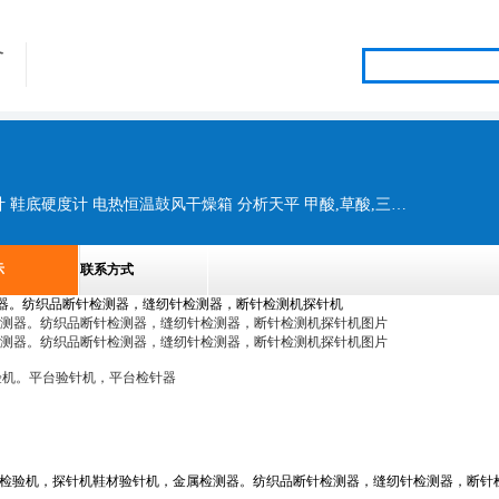
备
验针机,检针器 箱式电阻炉,马福炉 鞋材硬度计 鞋底硬度计 电热恒温鼓风干燥箱 分析天平 甲酸,草酸,三乙醇胺 电动搅拌机 不锈钢电热蒸馏水器 化学试剂 化工试剂 玻璃玻璃仪器
示
联系方式
器。纺织品断针检测器，缝纫针检测器，断针检测机探针机
验机。平台验针机，平台检针器
属检验机，探针机鞋材验针机，金属检测器。纺织品断针检测器，缝纫针检测器，断针