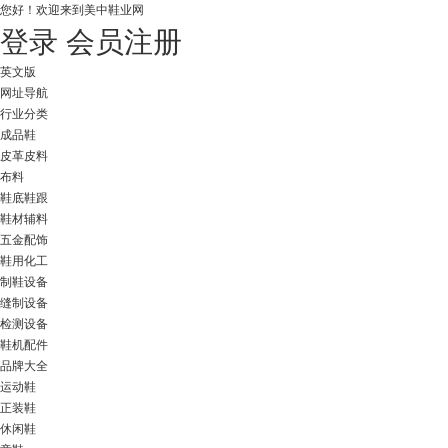
您好！
欢迎来到美中鞋业网
登录
会员注册
英文版
网址导航
行业分类
成品鞋
皮革皮料
布料
鞋底鞋跟
鞋材辅料
五金配饰
鞋用化工
制鞋设备
缝制设备
检测设备
鞋机配件
品牌大全
运动鞋
正装鞋
休闲鞋