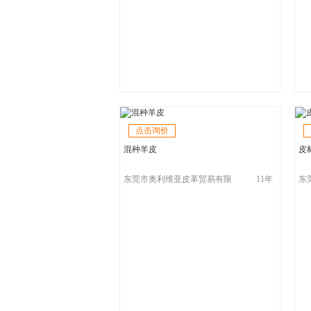
点击询价
混种羊皮
皮
东莞市奥利维亚皮革贸易有限
11年
东
公司