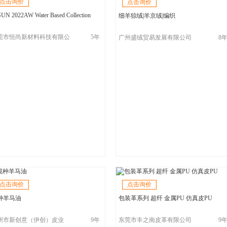
点击询价
点击询价
UN 2022AW Water Based Collection
细羊猄绒|羊京绒|编织
莞市恒尚新材料科技有限公
5年
广州盛绒贸易发展有限公司
8
/易尚皮革
（千百色皮革）
点击询价
点击询价
种羊马油
包装革系列 超纤 金属PU 仿真皮PU
州市新创意（伊创）皮业
9年
东莞市丰之南皮革有限公司
9