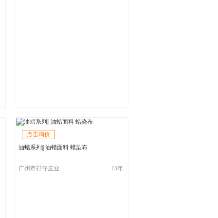
点击询价
油蜡系列|| 油蜡面料 蜡染布
年
广州市孖仔皮业
15年