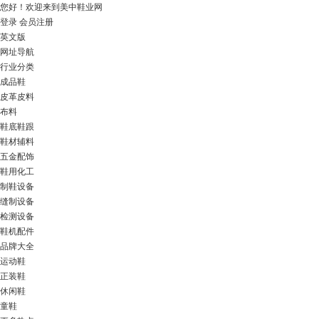
您好！
欢迎来到美中鞋业网
登录
会员注册
英文版
网址导航
行业分类
成品鞋
皮革皮料
布料
鞋底鞋跟
鞋材辅料
五金配饰
鞋用化工
制鞋设备
缝制设备
检测设备
鞋机配件
品牌大全
运动鞋
正装鞋
休闲鞋
童鞋