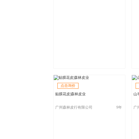
点击询价
贴膜花皮|森林皮业
山
广州森林皮行有限公司
9年
广