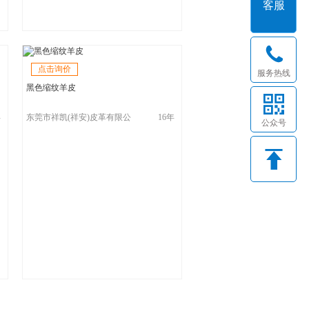
客服
点击询价
服务热线
黑色缩纹羊皮
年
东莞市祥凯(祥安)皮革有限公
16年
公众号
司