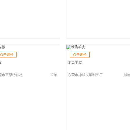
点击询价
点击询价
标
苯染羊皮
莞市百思特鞋材
12年
东莞市坤城皮革制品厂
14