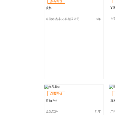
点击询价
YIS
皮料
东
东莞市杰丰皮革有限公司
5年
司
点击询价
样品Test
混
金光软件
11年
广