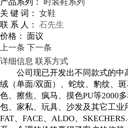
产品系列：
时装鞋系列
关 键 词：
女鞋
联 系 人：
石先生
价格：
面议
上一条
下一条
详细信息
联系方式
公司现已开发出不同款式的中高
绒（单面/双面）、蛇纹、豹纹、
色、擦焦、疯马、摸色PU等200
包、家私、玩具、沙发及其它工业
FAT、FACE、ALDO、SKECH