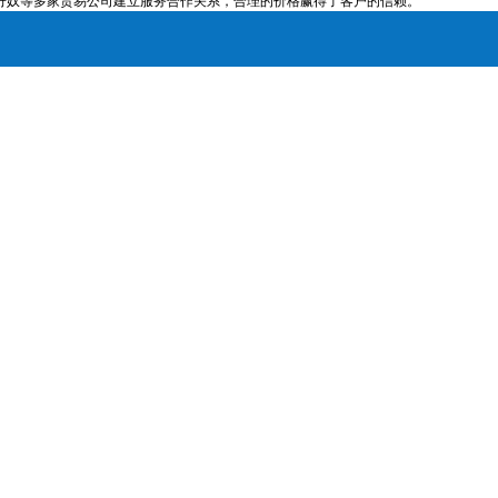
S.-佐丹奴等多家贸易公司建立服务合作关系，合理的价格赢得了客户的信赖。