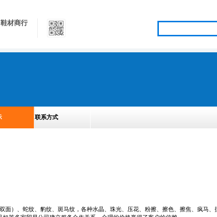
}鞋材商行
示
联系方式
面）、蛇纹、豹纹、斑马纹，各种水晶、珠光、压花、粉擦、擦色、擦焦、疯马、摸色