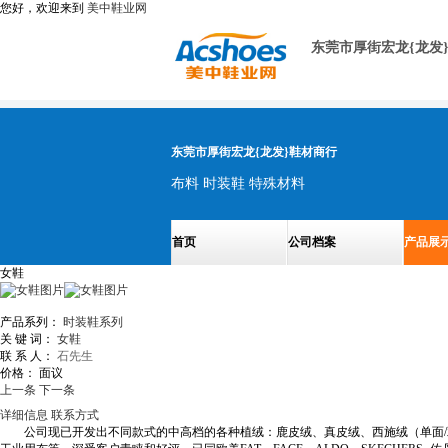
您好，欢迎来到
美中鞋业网
东莞市厚街宏龙{龙发
东莞市厚街宏龙{龙发}鞋材商行
布料 时装鞋 特殊材料
首页
公司档案
产品展
女鞋
产品系列：
时装鞋系列
关 键 词：
女鞋
联 系 人：
石先生
价格：
面议
上一条
下一条
详细信息
联系方式
公司现已开发出不同款式的中高档的各种植绒：鹿皮绒、真皮绒、西施绒（单面/双