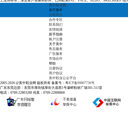
工业用布等，深受客户青睐和好评。已同欧美FAT、FACE、ALDO、SKECHER
美中鞋业网
关于美中
公司简介
合作专区
联系我们
友情链接
新手指南
账户注册
关于美中
售后服务
广告服务
市场合作
帮助
注册协议
用户协议
美中鞋业公众平台
2005-2026 @美中鞋业网 版权所有 备案号：
粤ICP备09007736号
广东东莞总部：东莞市厚街镇厚街大道西1号濠畔鞋材广场501-511室
电话：0769-22803288 传真：0769-22808866