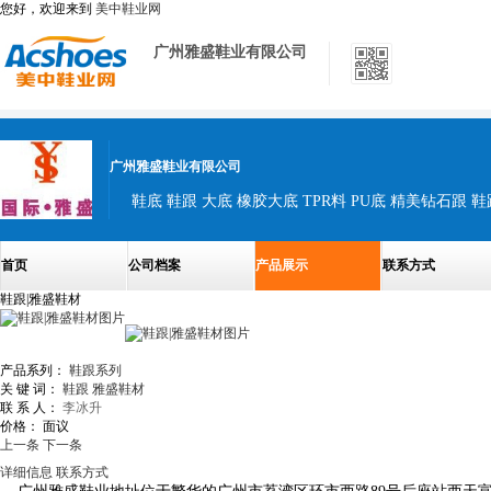
您好，欢迎来到
美中鞋业网
广州雅盛鞋业有限公司
广州雅盛鞋业有限公司
鞋底 鞋跟 大底 橡胶大底 TPR料 PU底 精美钻石跟 鞋
首页
公司档案
产品展示
联系方式
鞋跟|雅盛鞋材
产品系列：
鞋跟系列
关 键 词：
鞋跟
雅盛鞋材
联 系 人：
李冰升
价格：
面议
上一条
下一条
详细信息
联系方式