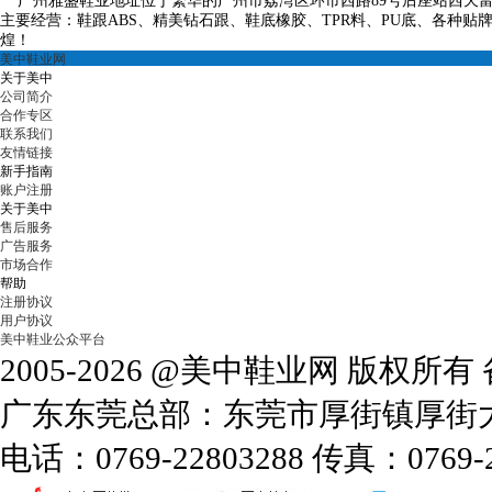
广州雅盛鞋业地址位于繁华的广州市荔湾区环市西路
89
号后座站西天
主要经营：鞋跟
ABS
、精美钻石跟、鞋底橡胶、
TPR
料、
PU
底、各种贴
煌！
美中鞋业网
关于美中
公司简介
合作专区
联系我们
友情链接
新手指南
账户注册
关于美中
售后服务
广告服务
市场合作
帮助
注册协议
用户协议
美中鞋业公众平台
2005-2026 @美中鞋业网 版权所
广东东莞总部：东莞市厚街镇厚街大道
电话：0769-22803288 传真：0769-2