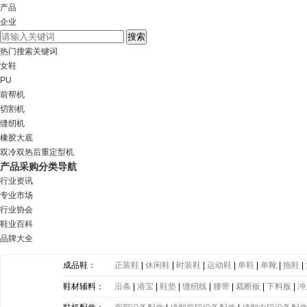
产品
企业
热门搜索关键词
女鞋
PU
前帮机
切割机
缝纫机
橡胶大底
双冷双热后重定型机
产品采购分类导航
行业资讯
专业市场
行业协会
鞋业百科
品牌大全
成品鞋：
正装鞋
|
休闲鞋
|
时装鞋
|
运动鞋
|
单鞋
|
单靴
|
拖鞋
|
鞋材辅料：
沿条
|
港宝
|
鞋垫
|
缝纫线
|
腰带
|
裁断板
|
下料板
|
冲