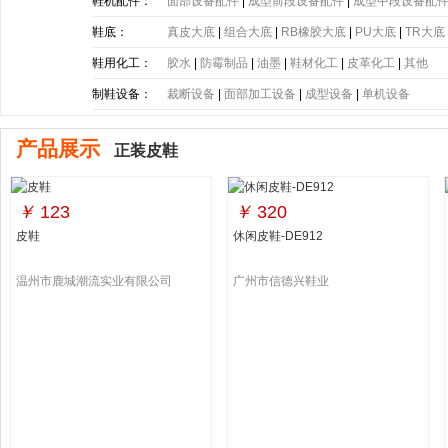
带
|
塑胶片
|
其他
鞋机配件：
面部设备配件
|
成型前段设备配件
|
成型中段设备配
鞋底：
真皮大底
|
组合大底
|
RB橡胶大底
|
PU大底
|
TR大底
底
|
PE大底
|
PP大底
|
SBR大底
|
PC大底
|
软木大底
鞋用化工：
胶水
|
防霉制品
|
油墨
|
鞋材化工
|
皮革化工
|
其他
制鞋设备：
裁断设备
|
面部加工设备
|
成型设备
|
单机设备
产品展示
正装皮鞋
￥
123
￥
320
皮鞋
休闲皮鞋-DE912
温州市鹿城潮流实业有限公司
广州市信德兴鞋业