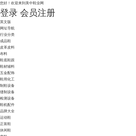
您好！
欢迎来到美中鞋业网
登录
会员注册
英文版
网址导航
行业分类
成品鞋
皮革皮料
布料
鞋底鞋跟
鞋材辅料
五金配饰
鞋用化工
制鞋设备
缝制设备
检测设备
鞋机配件
品牌大全
运动鞋
正装鞋
休闲鞋