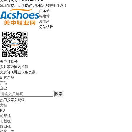
美中订阅号：acshoes2018
线上贸易、互动提醒，轻松玩转鞋业生意！
广东站
福建站
湖南站
分站切换
美中订阅号
实时获取圈内资源
免费订阅鞋业头条资讯！
所有产品
产品
企业
热门搜索关键词
女鞋
PU
前帮机
切割机
缝纫机
橡胶大底