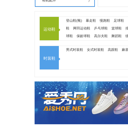
鞋机配件
登山鞋(靴)
暴走鞋
慢跑鞋
足球鞋
鞋
网羽运动鞋
乒乓球鞋
篮球鞋
运动鞋
球鞋
保龄球鞋
高尔夫鞋
舞蹈鞋
冰鞋
滑板鞋
雪地鞋
冲浪鞋
飞行
男式时装鞋
女式时装鞋
高跟鞋
麻
鞋
时装鞋