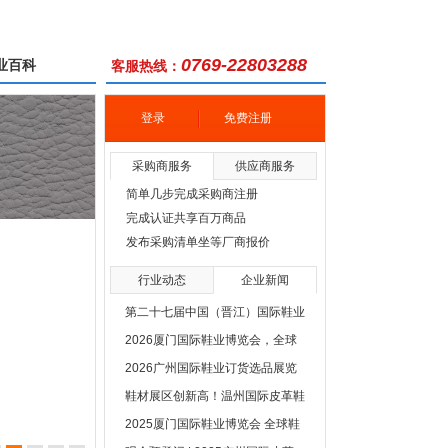
0769-22803288
业百科
客服热线：
登录
免费注册
采购商服务
供应商服务
简单几步完成采购商注册
完成认证共享百万商品
发布采购清单坐等厂商报价
行业动态
企业新闻
第二十七届中国（晋江）国际鞋业
2026厦门国际鞋业博览会，全球
暨第十届国际体育产业博览会将于
2026广州国际鞋业订货选品展览
鞋类行业一站式产业链商贸展览
2026年4月19日至22日在晋江国
鞋材展区创新高！温州国际皮革鞋
会，广州国际鞋业设计与选材展览
会！
际会展中心盛大启幕！
2025厦门国际鞋业博览会 全球鞋
材鞋机展火爆招展中，速抢黄金展
会！