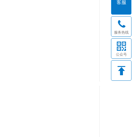
客服
服务热线
点击询价
公众号
儿童靴子001
佛山市利利宝鞋业有