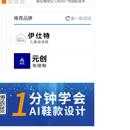
观众预登记 | 2025广州国际皮革
类行业一站式产业链商贸展览会
位！
鞋包皮具产业链展览会、国际鞋机
推荐品牌
换一批试试
鞋材皮革工业展、国际鞋业展、国
际箱包手袋皮具盛会邀您莅临！