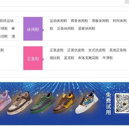
田径运动
运动休闲鞋
商务休闲鞋
滑板休闲鞋
时尚休闲
排球鞋
棒
鞋
正装休闲鞋
居家休闲鞋
休闲鞋
练功鞋
溜
鞋
多功能
底鞋
正装皮鞋
正装仿皮鞋
女式仿皮鞋
其他正装鞋
德比鞋
孟克鞋
布洛克雕花鞋
牛津鞋
正装鞋