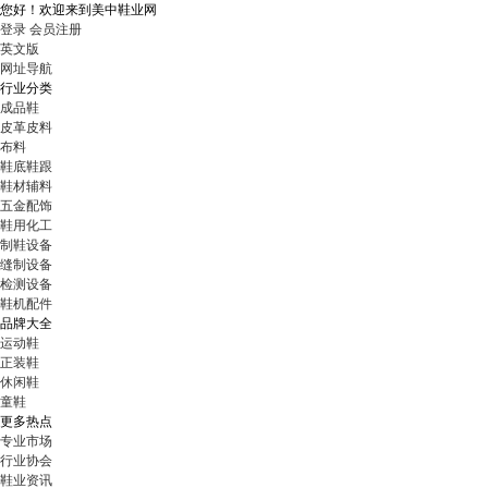
您好！
欢迎来到美中鞋业网
登录
会员注册
英文版
网址导航
行业分类
成品鞋
皮革皮料
布料
鞋底鞋跟
鞋材辅料
五金配饰
鞋用化工
制鞋设备
缝制设备
检测设备
鞋机配件
品牌大全
运动鞋
正装鞋
休闲鞋
童鞋
更多热点
专业市场
行业协会
鞋业资讯