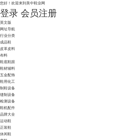
您好！
欢迎来到美中鞋业网
登录
会员注册
英文版
网址导航
行业分类
成品鞋
皮革皮料
布料
鞋底鞋跟
鞋材辅料
五金配饰
鞋用化工
制鞋设备
缝制设备
检测设备
鞋机配件
品牌大全
运动鞋
正装鞋
休闲鞋