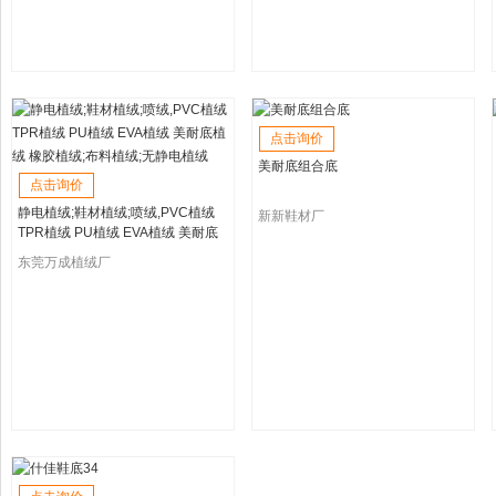
点击询价
美耐底组合底
点击询价
静电植绒;鞋材植绒;喷绒,PVC植绒
新新鞋材厂
TPR植绒 PU植绒 EVA植绒 美耐底
植绒 橡胶植绒;布料植绒;无静电植绒
东莞万成植绒厂