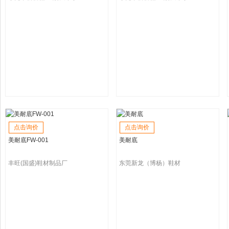
点击询价
点击询价
美耐底FW-001
美耐底
丰旺(国盛)鞋材制品厂
东莞新龙（博杨）鞋材