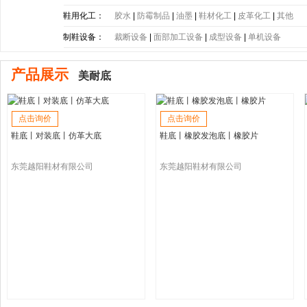
底
|
PE大底
|
PP大底
|
SBR大底
|
PC大底
|
软木大底
鞋用化工：
胶水
|
防霉制品
|
油墨
|
鞋材化工
|
皮革化工
|
其他
制鞋设备：
裁断设备
|
面部加工设备
|
成型设备
|
单机设备
产品展示
美耐底
点击询价
点击询价
鞋底丨对装底丨仿革大底
鞋底丨橡胶发泡底丨橡胶片
东莞越阳鞋材有限公司
东莞越阳鞋材有限公司