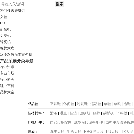
热门搜索关键词
女鞋
PU
前帮机
切割机
缝纫机
橡胶大底
双冷双热后重定型机
产品采购分类导航
行业资讯
专业市场
行业协会
鞋业百科
品牌大全
成品鞋：
正装鞋
|
休闲鞋
|
时装鞋
|
运动鞋
|
单鞋
|
单靴
|
拖鞋
|
鞋材辅料：
沿条
|
港宝
|
鞋垫
|
缝纫线
|
腰带
|
裁断板
|
下料板
|
冲
带
|
塑胶片
|
其他
鞋机配件：
面部设备配件
|
成型前段设备配件
|
成型中段设备配
鞋底：
真皮大底
|
组合大底
|
RB橡胶大底
|
PU大底
|
TR大底