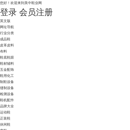
您好！
欢迎来到美中鞋业网
登录
会员注册
英文版
网址导航
行业分类
成品鞋
皮革皮料
布料
鞋底鞋跟
鞋材辅料
五金配饰
鞋用化工
制鞋设备
缝制设备
检测设备
鞋机配件
品牌大全
运动鞋
正装鞋
休闲鞋