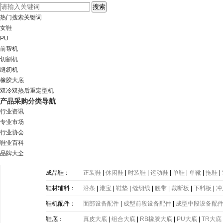
热门搜索关键词
女鞋
PU
前帮机
切割机
缝纫机
橡胶大底
双冷双热后重定型机
产品采购分类导航
行业资讯
专业市场
行业协会
鞋业百科
品牌大全
成品鞋：
正装鞋
|
休闲鞋
|
时装鞋
|
运动鞋
|
单鞋
|
单靴
|
拖鞋
|
鞋材辅料：
沿条
|
港宝
|
鞋垫
|
缝纫线
|
腰带
|
裁断板
|
下料板
|
冲
带
|
塑胶片
|
其他
鞋机配件：
面部设备配件
|
成型前段设备配件
|
成型中段设备配
鞋底：
真皮大底
|
组合大底
|
RB橡胶大底
|
PU大底
|
TR大底