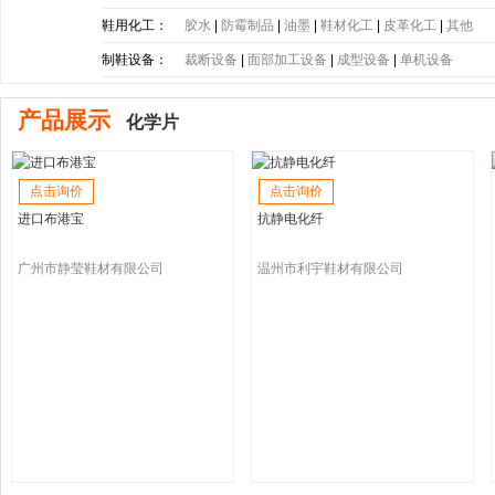
底
|
PE大底
|
PP大底
|
SBR大底
|
PC大底
|
软木大底
鞋用化工：
胶水
|
防霉制品
|
油墨
|
鞋材化工
|
皮革化工
|
其他
制鞋设备：
裁断设备
|
面部加工设备
|
成型设备
|
单机设备
产品展示
化学片
点击询价
点击询价
进口布港宝
抗静电化纤
广州市静莹鞋材有限公司
温州市利宇鞋材有限公司