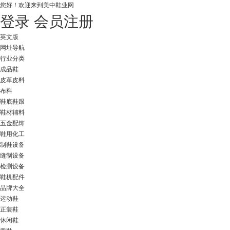
您好！
欢迎来到美中鞋业网
登录
会员注册
英文版
网址导航
行业分类
成品鞋
皮革皮料
布料
鞋底鞋跟
鞋材辅料
五金配饰
鞋用化工
制鞋设备
缝制设备
检测设备
鞋机配件
品牌大全
运动鞋
正装鞋
休闲鞋