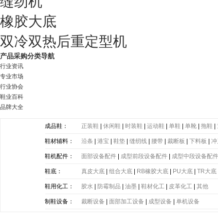
缝纫机
橡胶大底
双冷双热后重定型机
产品采购分类导航
行业资讯
专业市场
行业协会
鞋业百科
品牌大全
成品鞋：
正装鞋
|
休闲鞋
|
时装鞋
|
运动鞋
|
单鞋
|
单靴
|
拖鞋
|
鞋材辅料：
沿条
|
港宝
|
鞋垫
|
缝纫线
|
腰带
|
裁断板
|
下料板
|
冲
带
|
塑胶片
|
其他
鞋机配件：
面部设备配件
|
成型前段设备配件
|
成型中段设备配
鞋底：
真皮大底
|
组合大底
|
RB橡胶大底
|
PU大底
|
TR大底
底
|
PE大底
|
PP大底
|
SBR大底
|
PC大底
|
软木大底
鞋用化工：
胶水
|
防霉制品
|
油墨
|
鞋材化工
|
皮革化工
|
其他
制鞋设备：
裁断设备
|
面部加工设备
|
成型设备
|
单机设备