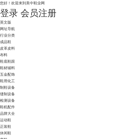
您好！
欢迎来到美中鞋业网
登录
会员注册
英文版
网址导航
行业分类
成品鞋
皮革皮料
布料
鞋底鞋跟
鞋材辅料
五金配饰
鞋用化工
制鞋设备
缝制设备
检测设备
鞋机配件
品牌大全
运动鞋
正装鞋
休闲鞋