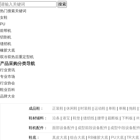
热门搜索关键词
女鞋
PU
前帮机
切割机
缝纫机
橡胶大底
双冷双热后重定型机
产品采购分类导航
行业资讯
专业市场
行业协会
鞋业百科
品牌大全
成品鞋：
正装鞋
|
休闲鞋
|
时装鞋
|
运动鞋
|
单鞋
|
单靴
|
拖鞋
|
鞋材辅料：
沿条
|
港宝
|
鞋垫
|
缝纫线
|
腰带
|
裁断板
|
下料板
|
冲
带
|
塑胶片
|
其他
鞋机配件：
面部设备配件
|
成型前段设备配件
|
成型中段设备配
鞋底：
真皮大底
|
组合大底
|
RB橡胶大底
|
PU大底
|
TR大底