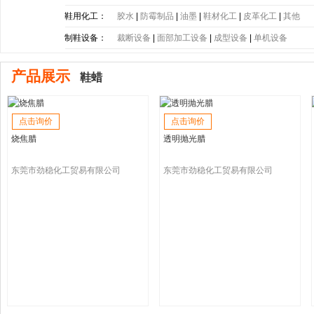
底
|
PE大底
|
PP大底
|
SBR大底
|
PC大底
|
软木大底
鞋用化工：
胶水
|
防霉制品
|
油墨
|
鞋材化工
|
皮革化工
|
其他
制鞋设备：
裁断设备
|
面部加工设备
|
成型设备
|
单机设备
产品展示
鞋蜡
点击询价
点击询价
烧焦腊
透明抛光腊
东莞市劲稳化工贸易有限公司
东莞市劲稳化工贸易有限公司