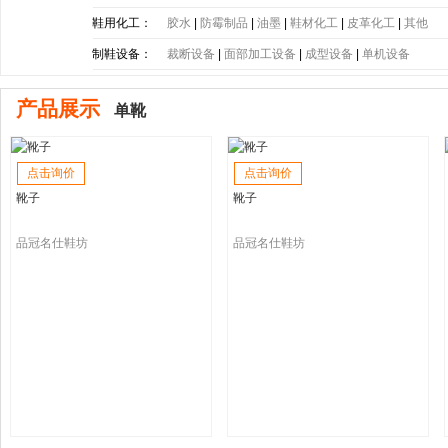
底
|
PE大底
|
PP大底
|
SBR大底
|
PC大底
|
软木大底
鞋用化工：
胶水
|
防霉制品
|
油墨
|
鞋材化工
|
皮革化工
|
其他
制鞋设备：
裁断设备
|
面部加工设备
|
成型设备
|
单机设备
产品展示
单靴
点击询价
点击询价
靴子
靴子
品冠名仕鞋坊
品冠名仕鞋坊