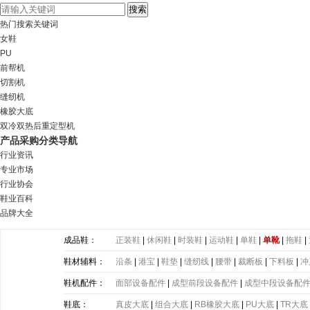
热门搜索关键词
女鞋
PU
前帮机
切割机
缝纫机
橡胶大底
双冷双热后重定型机
产品采购分类导航
行业资讯
专业市场
行业协会
鞋业百科
品牌大全
成品鞋：
正装鞋
|
休闲鞋
|
时装鞋
|
运动鞋
|
单鞋
|
单靴
|
拖鞋
|
鞋材辅料：
沿条
|
港宝
|
鞋垫
|
缝纫线
|
腰带
|
裁断板
|
下料板
|
冲
带
|
塑胶片
|
其他
鞋机配件：
面部设备配件
|
成型前段设备配件
|
成型中段设备配
鞋底：
真皮大底
|
组合大底
|
RB橡胶大底
|
PU大底
|
TR大底