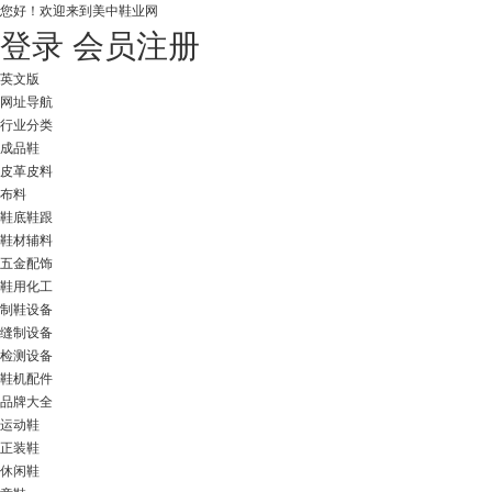
您好！
欢迎来到美中鞋业网
登录
会员注册
英文版
网址导航
行业分类
成品鞋
皮革皮料
布料
鞋底鞋跟
鞋材辅料
五金配饰
鞋用化工
制鞋设备
缝制设备
检测设备
鞋机配件
品牌大全
运动鞋
正装鞋
休闲鞋