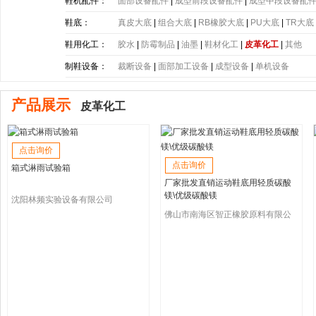
带
|
塑胶片
|
其他
鞋机配件：
面部设备配件
|
成型前段设备配件
|
成型中段设备配
鞋底：
真皮大底
|
组合大底
|
RB橡胶大底
|
PU大底
|
TR大底
底
|
PE大底
|
PP大底
|
SBR大底
|
PC大底
|
软木大底
鞋用化工：
胶水
|
防霉制品
|
油墨
|
鞋材化工
|
皮革化工
|
其他
制鞋设备：
裁断设备
|
面部加工设备
|
成型设备
|
单机设备
产品展示
皮革化工
点击询价
点击询价
箱式淋雨试验箱
厂家批发直销运动鞋底用轻质碳酸
镁\优级碳酸镁
沈阳林频实验设备有限公司
佛山市南海区智正橡胶原料有限公
司