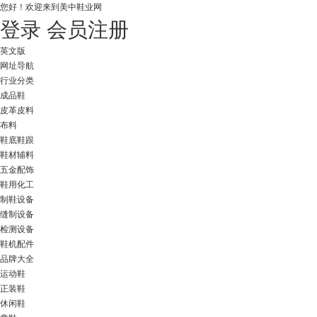
您好！
欢迎来到美中鞋业网
登录
会员注册
英文版
网址导航
行业分类
成品鞋
皮革皮料
布料
鞋底鞋跟
鞋材辅料
五金配饰
鞋用化工
制鞋设备
缝制设备
检测设备
鞋机配件
品牌大全
运动鞋
正装鞋
休闲鞋