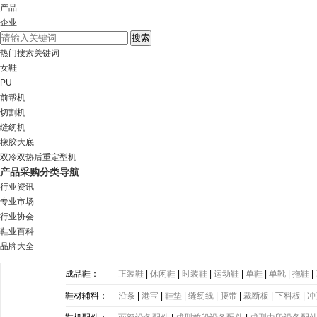
产品
企业
热门搜索关键词
女鞋
PU
前帮机
切割机
缝纫机
橡胶大底
双冷双热后重定型机
产品采购分类导航
行业资讯
专业市场
行业协会
鞋业百科
品牌大全
成品鞋：
正装鞋
|
休闲鞋
|
时装鞋
|
运动鞋
|
单鞋
|
单靴
|
拖鞋
|
鞋材辅料：
沿条
|
港宝
|
鞋垫
|
缝纫线
|
腰带
|
裁断板
|
下料板
|
冲