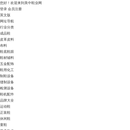
您好！
欢迎来到美中鞋业网
登录
会员注册
英文版
网址导航
行业分类
成品鞋
皮革皮料
布料
鞋底鞋跟
鞋材辅料
五金配饰
鞋用化工
制鞋设备
缝制设备
检测设备
鞋机配件
品牌大全
运动鞋
正装鞋
休闲鞋
童鞋