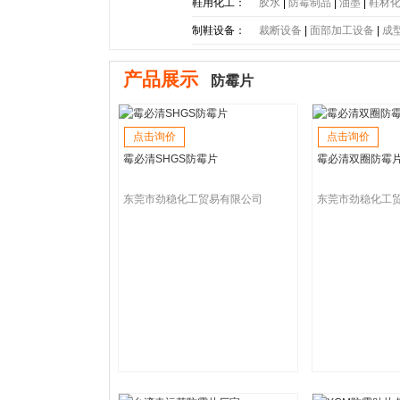
底
|
PE大底
|
PP大底
|
SBR大
鞋用化工：
胶水
|
防霉制品
|
油墨
|
鞋材
制鞋设备：
裁断设备
|
面部加工设备
|
成
产品展示
防霉片
点击询价
点击询价
霉必清SHGS防霉片
霉必清双圈防霉
东莞市劲稳化工贸易有限公司
东莞市劲稳化工