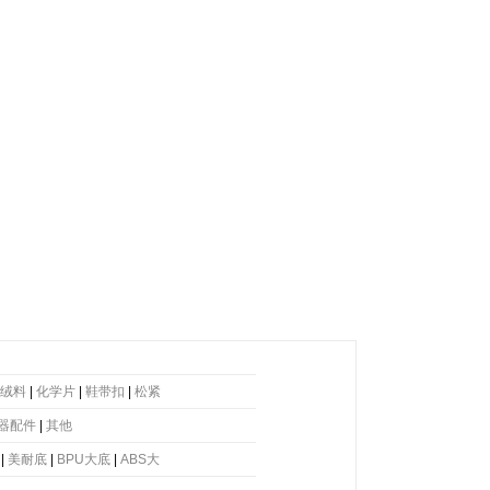
绒料
|
化学片
|
鞋带扣
|
松紧
器配件
|
其他
|
美耐底
|
BPU大底
|
ABS大