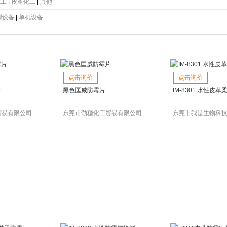
底
|
PC大底
|
软木大底
|
牛津鞋底
|
生胶鞋底
|
仿皮鞋底
|
橡胶鞋底
|
橡塑发泡底
|
TR
化工
|
皮革化工
|
其他
型设备
|
单机设备
点击询价
点击询价
片
黑色匡威防霉片
IM-8301 水性皮革
贸易有限公司
东莞市劲稳化工贸易有限公司
东莞市我是生物科