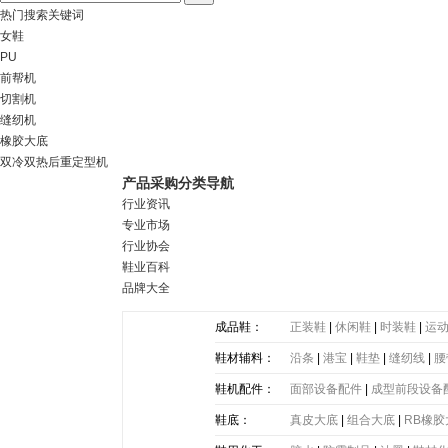
热门搜索关键词
女鞋
PU
前帮机
切割机
缝纫机
橡胶大底
双冷双热后重定型机
产品采购分类导航
行业资讯
专业市场
行业协会
鞋业百科
品牌大全
成品鞋：
正装鞋
|
休闲鞋
|
时装鞋
|
运
鞋材辅料：
沿条
|
港宝
|
鞋垫
|
缝纫线
|
腰
带
|
塑胶片
|
其他
鞋机配件：
面部设备配件
|
成型前段设备
鞋底：
真皮大底
|
组合大底
|
RB橡胶