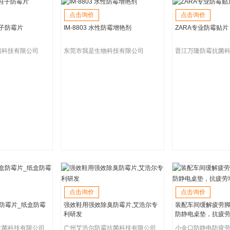
点击询价
点击询价
鞋子防霉片
IM-8803 水性防霉增艳剂
ZARA专业防霉贴片
菌科技有限公司
东莞市我是生物科技有限公司
晋江万隆防霉抗菌
点击询价
点击询价
防霉片_纸盒防霉
强效鞋用强效除臭防霉片,艾浩尔专
装配车间缓解疲劳
利研发
防静电桌垫，抗疲
抗菌科技有限公司
广州艾浩尔防霉抗菌科技有限公司
小金口防静电防疲