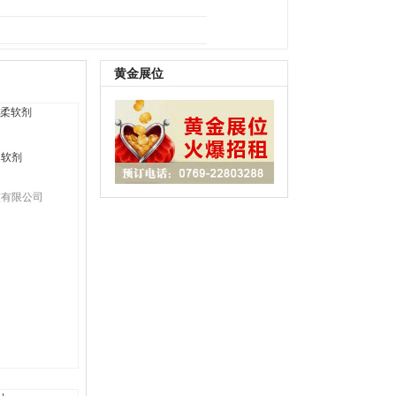
B鞋底
|
其它
黄金展位
柔软剂
技有限公司