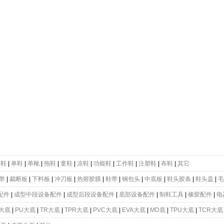
动鞋
|
单鞋
|
单靴
|
拖鞋
|
童鞋
|
凉鞋
|
功能鞋
|
工作鞋
|
注塑鞋
|
布鞋
|
其它
带
|
裁断板
|
下料板
|
冲刀板
|
热熔胶膜
|
鞋带
|
钢包头
|
中底板
|
鞋头胶条
|
鞋头盖
|
毛
配件
|
成型中段设备配件
|
成型后段设备配件
|
底部设备配件
|
制鞋工具
|
橡胶配件
|
电
大底
|
PU大底
|
TR大底
|
TPR大底
|
PVC大底
|
EVA大底
|
MD底
|
TPU大底
|
TCR大底