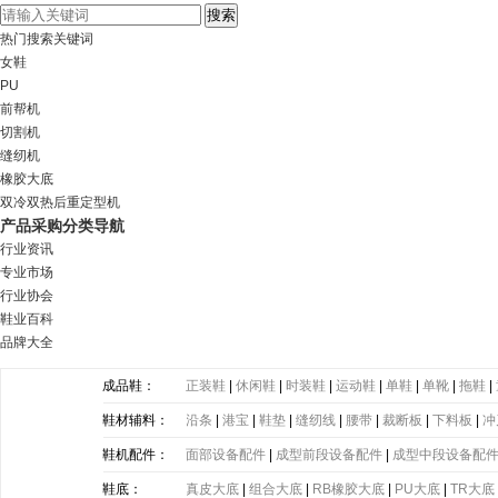
热门搜索关键词
女鞋
PU
前帮机
切割机
缝纫机
橡胶大底
双冷双热后重定型机
产品采购分类导航
行业资讯
专业市场
行业协会
鞋业百科
品牌大全
成品鞋：
正装鞋
|
休闲鞋
|
时装鞋
|
运动鞋
|
单鞋
|
单靴
|
拖鞋
|
鞋材辅料：
沿条
|
港宝
|
鞋垫
|
缝纫线
|
腰带
|
裁断板
|
下料板
|
冲
带
|
塑胶片
|
其他
鞋机配件：
面部设备配件
|
成型前段设备配件
|
成型中段设备配
鞋底：
真皮大底
|
组合大底
|
RB橡胶大底
|
PU大底
|
TR大底