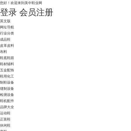
您好！
欢迎来到美中鞋业网
登录
会员注册
英文版
网址导航
行业分类
成品鞋
皮革皮料
布料
鞋底鞋跟
鞋材辅料
五金配饰
鞋用化工
制鞋设备
缝制设备
检测设备
鞋机配件
品牌大全
运动鞋
正装鞋
休闲鞋