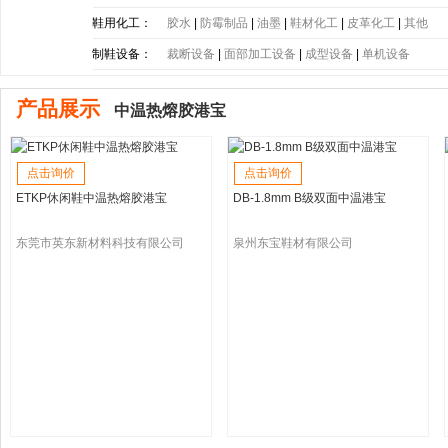
底
|
PE大底
|
PP大底
|
SBR大底
|
PC大底
|
软木大底
鞋用化工：
胶水
|
防霉制品
|
油墨
|
鞋材化工
|
皮革化工
|
其他
制鞋设备：
裁断设备
|
面部加工设备
|
成型设备
|
单机设备
产品展示
中温热熔胶港宝
点击询价
点击询价
ETKP休闲鞋中温热熔胶港宝
DB-1.8mm B级双面中温港宝
东莞市英东新材料科技有限公司
泉州东宝鞋材有限公司