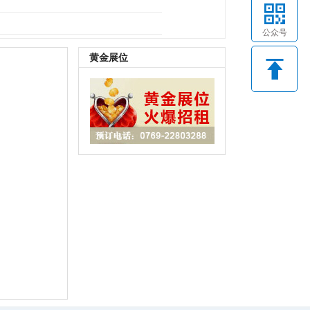
B鞋底
|
其它
公众号
黄金展位