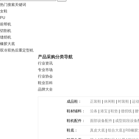
热门搜索关键词
女鞋
PU
前帮机
切割机
缝纫机
橡胶大底
双冷双热后重定型机
产品采购分类导航
行业资讯
专业市场
行业协会
鞋业百科
品牌大全
成品鞋：
正装鞋
|
休闲鞋
|
时装鞋
|
运
鞋材辅料：
沿条
|
港宝
|
鞋垫
|
缝纫线
|
腰
带
|
塑胶片
|
其他
鞋机配件：
面部设备配件
|
成型前段设备
鞋底：
真皮大底
|
组合大底
|
RB橡胶