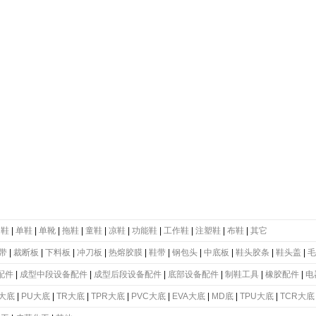
动鞋
|
单鞋
|
单靴
|
拖鞋
|
童鞋
|
凉鞋
|
功能鞋
|
工作鞋
|
注塑鞋
|
布鞋
|
其它
带
|
裁断板
|
下料板
|
冲刀板
|
热熔胶膜
|
鞋带
|
钢包头
|
中底板
|
鞋头胶条
|
鞋头盖
|
毛
配件
|
成型中段设备配件
|
成型后段设备配件
|
底部设备配件
|
制鞋工具
|
橡胶配件
|
电
大底
|
PU大底
|
TR大底
|
TPR大底
|
PVC大底
|
EVA大底
|
MD底
|
TPU大底
|
TCR大底