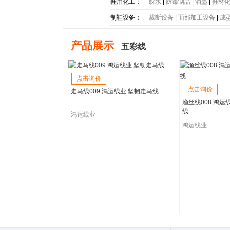
底
|
PE大底
|
PP大底
|
SBR大
鞋用化工：
胶水
|
防霉制品
|
油墨
|
鞋材
制鞋设备：
裁断设备
|
面部加工设备
|
成
产品展示
五彩线
点击询价
点击询价
走马线009 鸿运线业 坚韧走马线
渔丝线008 鸿运
线
鸿运线业
鸿运线业