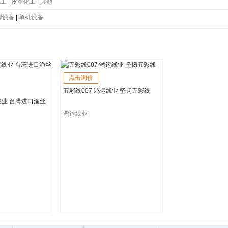
底
|
PC大底
|
软木大底
|
牛津鞋底
|
生胶鞋底
|
仿皮鞋底
|
橡胶鞋底
|
橡塑发泡底
|
TR
化工
|
皮革化工
|
其他
型设备
|
单机设备
点击询价
五彩线007 鸿运线业 坚韧五彩线
线业 台湾进口渔丝
鸿运线业