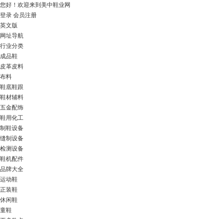
您好！
欢迎来到美中鞋业网
登录
会员注册
英文版
网址导航
行业分类
成品鞋
皮革皮料
布料
鞋底鞋跟
鞋材辅料
五金配饰
鞋用化工
制鞋设备
缝制设备
检测设备
鞋机配件
品牌大全
运动鞋
正装鞋
休闲鞋
童鞋