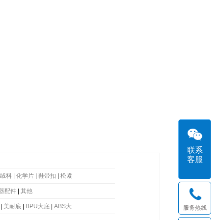
联系
客服
绒料
|
化学片
|
鞋带扣
|
松紧
器配件
|
其他
|
美耐底
|
BPU大底
|
ABS大
服务热线