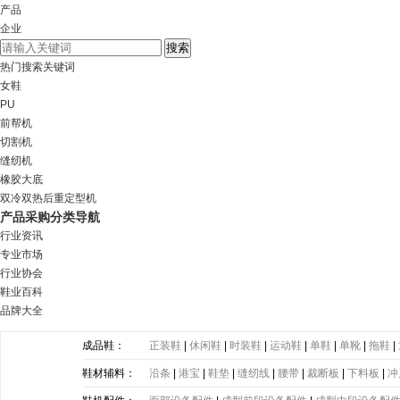
产品
企业
热门搜索关键词
女鞋
PU
前帮机
切割机
缝纫机
橡胶大底
双冷双热后重定型机
产品采购分类导航
行业资讯
专业市场
行业协会
鞋业百科
品牌大全
成品鞋：
正装鞋
|
休闲鞋
|
时装鞋
|
运动鞋
|
单鞋
|
单靴
|
拖鞋
|
鞋材辅料：
沿条
|
港宝
|
鞋垫
|
缝纫线
|
腰带
|
裁断板
|
下料板
|
冲