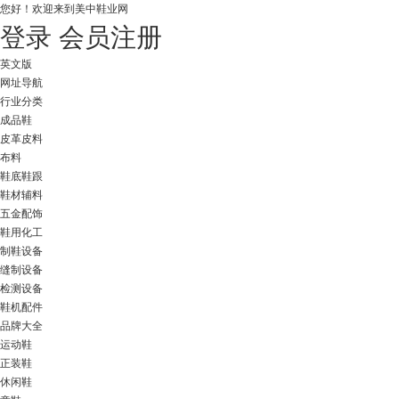
您好！
欢迎来到美中鞋业网
登录
会员注册
英文版
网址导航
行业分类
成品鞋
皮革皮料
布料
鞋底鞋跟
鞋材辅料
五金配饰
鞋用化工
制鞋设备
缝制设备
检测设备
鞋机配件
品牌大全
运动鞋
正装鞋
休闲鞋