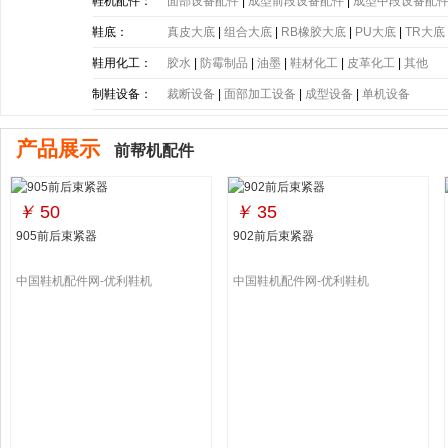
带
|
塑胶片
|
其他
鞋机配件：
面部设备配件
|
成型前段设备配件
|
成型中段设备配
鞋底：
真皮大底
|
组合大底
|
RB橡胶大底
|
PU大底
|
TR大底
底
|
PE大底
|
PP大底
|
SBR大底
|
PC大底
|
软木大底
鞋用化工：
胶水
|
防霉制品
|
油墨
|
鞋材化工
|
皮革化工
|
其他
制鞋设备：
裁断设备
|
面部加工设备
|
成型设备
|
单机设备
产品展示
前帮机配件
￥
50
￥
35
905前后束紧器
902前后束紧器
中国鞋机配件网-优利鞋机
中国鞋机配件网-优利鞋机