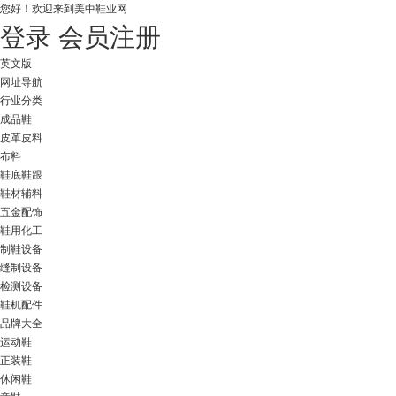
您好！
欢迎来到美中鞋业网
登录
会员注册
英文版
网址导航
行业分类
成品鞋
皮革皮料
布料
鞋底鞋跟
鞋材辅料
五金配饰
鞋用化工
制鞋设备
缝制设备
检测设备
鞋机配件
品牌大全
运动鞋
正装鞋
休闲鞋