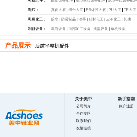
带
|
塑胶片
|
其他
鞋机配件：
面部设备配件
|
成型前段设备配件
|
成型中段设备配
鞋底：
真皮大底
|
组合大底
|
RB橡胶大底
|
PU大底
|
TR大底
底
|
PE大底
|
PP大底
|
SBR大底
|
PC大底
|
软木大底
鞋用化工：
胶水
|
防霉制品
|
油墨
|
鞋材化工
|
皮革化工
|
其他
制鞋设备：
裁断设备
|
面部加工设备
|
成型设备
|
单机设备
产品展示
后踵平整机配件
关于美中
新手指南
公司简介
账户注册
合作专区
联系我们
友情链接