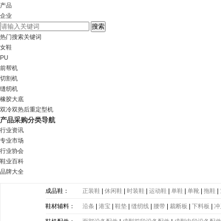
产品
企业
热门搜索关键词
女鞋
PU
前帮机
切割机
缝纫机
橡胶大底
双冷双热后重定型机
产品采购分类导航
行业资讯
专业市场
行业协会
鞋业百科
品牌大全
成品鞋：
正装鞋
|
休闲鞋
|
时装鞋
|
运动鞋
|
单鞋
|
单靴
|
拖鞋
|
鞋材辅料：
沿条
|
港宝
|
鞋垫
|
缝纫线
|
腰带
|
裁断板
|
下料板
|
冲