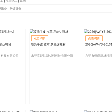
底
|
PC大底
|
软木大底
|
牛津鞋底
|
生胶鞋底
|
仿皮鞋底
|
橡胶鞋底
|
橡塑发泡底
|
TR
化工
|
皮革化工
|
其他
型设备
|
单机设备
点击询价
点击询价
意能达鞋材
喷涂牛皮 皮革 意能达鞋材
2026|AW-YS-261
料科技有限公司
东莞意能达新材料科技有限公司
东莞市恒尚新材料科
尚皮革