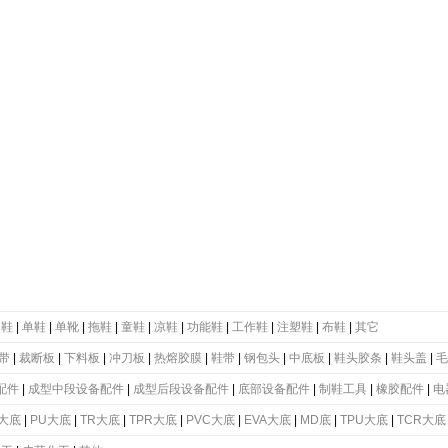
动鞋
|
单鞋
|
单靴
|
拖鞋
|
童鞋
|
凉鞋
|
功能鞋
|
工作鞋
|
注塑鞋
|
布鞋
|
其它
带
|
裁断板
|
下料板
|
冲刀板
|
热熔胶膜
|
鞋带
|
钢包头
|
中底板
|
鞋头胶条
|
鞋头盖
|
毛
配件
|
成型中段设备配件
|
成型后段设备配件
|
底部设备配件
|
制鞋工具
|
橡胶配件
|
电
大底
|
PU大底
|
TR大底
|
TPR大底
|
PVC大底
|
EVA大底
|
MD底
|
TPU大底
|
TCR大底