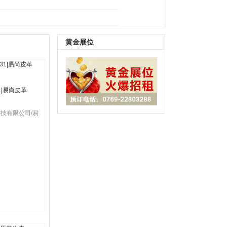
B鞋底
|
其它
黄金展位
31|易尚皮革
技有限公司/易