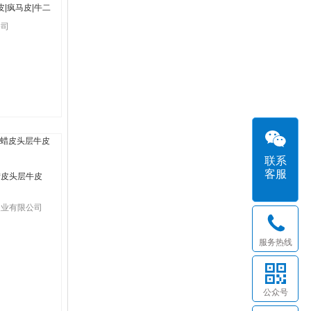
皮|疯马皮|牛二
猪巴戈|猪里皮等
公司
联系
客服
蜡皮头层牛皮
皮业有限公司
服务热线
公众号