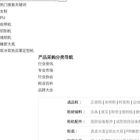
热门搜索关键词
女鞋
PU
前帮机
切割机
缝纫机
橡胶大底
双冷双热后重定型机
产品采购分类导航
行业资讯
专业市场
行业协会
鞋业百科
品牌大全
成品鞋：
正装鞋
|
休闲鞋
|
时装鞋
|
运
鞋材辅料：
沿条
|
港宝
|
鞋垫
|
缝纫线
|
腰
带
|
塑胶片
|
其他
鞋机配件：
面部设备配件
|
成型前段设备
鞋底：
真皮大底
|
组合大底
|
RB橡胶