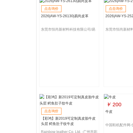
点击询价
点击询价
2026|AW-YS-26130|易尚皮革
2026|AW-YS-2
东莞市恒尚新材料科技有限公司/易
东莞市恒尚新材料
尚皮革
尚皮革
￥
200
点击询价
牛皮
【彩鸿】新2019可定制真皮胎牛皮
头层 鳄鱼肚子纹牛皮
中国鞋机配件网-
Rainbow leather Co. Ltd. -广州市彩