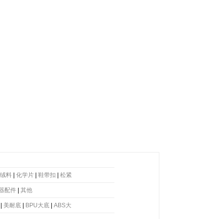
绒料
|
化学片
|
鞋带扣
|
松紧
器配件
|
其他
|
美耐底
|
BPU大底
|
ABS大