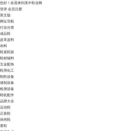
您好！
欢迎来到美中鞋业网
登录
会员注册
英文版
网址导航
行业分类
成品鞋
皮革皮料
布料
鞋底鞋跟
鞋材辅料
五金配饰
鞋用化工
制鞋设备
缝制设备
检测设备
鞋机配件
品牌大全
运动鞋
正装鞋
休闲鞋
童鞋