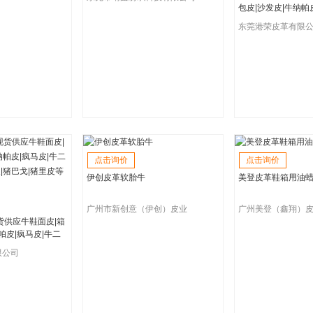
包皮|沙发皮|牛纳帕
层反毛皮|牛皮花皮|
东莞港荣皮革有限
特色皮革
点击询价
点击询价
伊创皮革软胎牛
美登皮革鞋箱用油
广州市新创意（伊创）皮业
广州美登（鑫翔）
货供应牛鞋面皮|箱
帕皮|疯马皮|牛二
皮|猪巴戈|猪里皮等
限公司