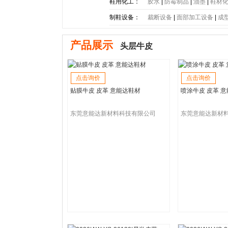
底
|
PE大底
|
PP大底
|
SBR大
鞋用化工：
胶水
|
防霉制品
|
油墨
|
鞋材
制鞋设备：
裁断设备
|
面部加工设备
|
成
产品展示
头层牛皮
点击询价
点击询价
贴膜牛皮 皮革 意能达鞋材
喷涂牛皮 皮革 
东莞意能达新材料科技有限公司
东莞意能达新材