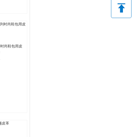
列时尚鞋包用皮
果
行