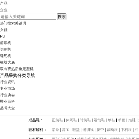
产品
企业
热门搜索关键词
女鞋
PU
前帮机
切割机
缝纫机
橡胶大底
双冷双热后重定型机
产品采购分类导航
行业资讯
专业市场
行业协会
鞋业百科
品牌大全
成品鞋：
正装鞋
|
休闲鞋
|
时装鞋
|
运动鞋
|
单鞋
|
单靴
|
拖鞋
|
鞋材辅料：
沿条
|
港宝
|
鞋垫
|
缝纫线
|
腰带
|
裁断板
|
下料板
|
冲