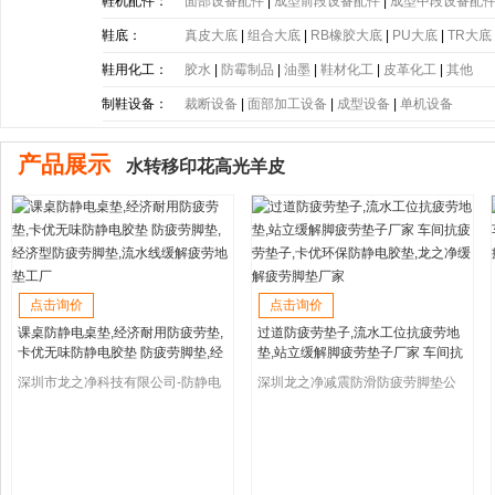
带
|
塑胶片
|
其他
鞋机配件：
面部设备配件
|
成型前段设备配件
|
成型中段设备配
鞋底：
真皮大底
|
组合大底
|
RB橡胶大底
|
PU大底
|
TR大底
底
|
PE大底
|
PP大底
|
SBR大底
|
PC大底
|
软木大底
鞋用化工：
胶水
|
防霉制品
|
油墨
|
鞋材化工
|
皮革化工
|
其他
制鞋设备：
裁断设备
|
面部加工设备
|
成型设备
|
单机设备
产品展示
水转移印花高光羊皮
点击询价
点击询价
课桌防静电桌垫,经济耐用防疲劳垫,
过道防疲劳垫子,流水工位抗疲劳地
卡优无味防静电胶垫 防疲劳脚垫,经
垫,站立缓解脚疲劳垫子厂家 车间抗
济型防疲劳脚垫,流水线缓解疲劳地
疲劳垫子,卡优环保防静电胶垫,龙之
深圳市龙之净科技有限公司-防静电
深圳龙之净减震防滑防疲劳脚垫公
垫工厂
净缓解疲劳脚垫厂家
地垫厂家
司