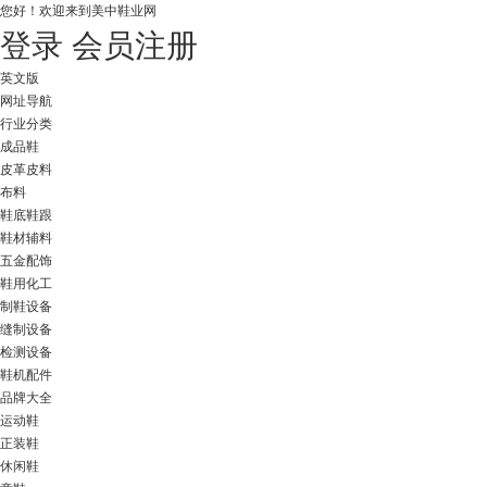
您好！
欢迎来到美中鞋业网
登录
会员注册
英文版
网址导航
行业分类
成品鞋
皮革皮料
布料
鞋底鞋跟
鞋材辅料
五金配饰
鞋用化工
制鞋设备
缝制设备
检测设备
鞋机配件
品牌大全
运动鞋
正装鞋
休闲鞋