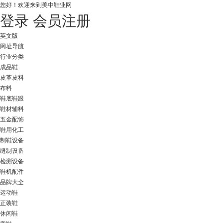
您好！
欢迎来到美中鞋业网
登录
会员注册
英文版
网址导航
行业分类
成品鞋
皮革皮料
布料
鞋底鞋跟
鞋材辅料
五金配饰
鞋用化工
制鞋设备
缝制设备
检测设备
鞋机配件
品牌大全
运动鞋
正装鞋
休闲鞋