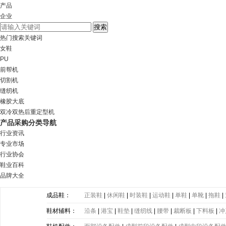
产品
企业
热门搜索关键词
女鞋
PU
前帮机
切割机
缝纫机
橡胶大底
双冷双热后重定型机
产品采购分类导航
行业资讯
专业市场
行业协会
鞋业百科
品牌大全
成品鞋：
正装鞋
|
休闲鞋
|
时装鞋
|
运动鞋
|
单鞋
|
单靴
|
拖鞋
|
鞋材辅料：
沿条
|
港宝
|
鞋垫
|
缝纫线
|
腰带
|
裁断板
|
下料板
|
冲