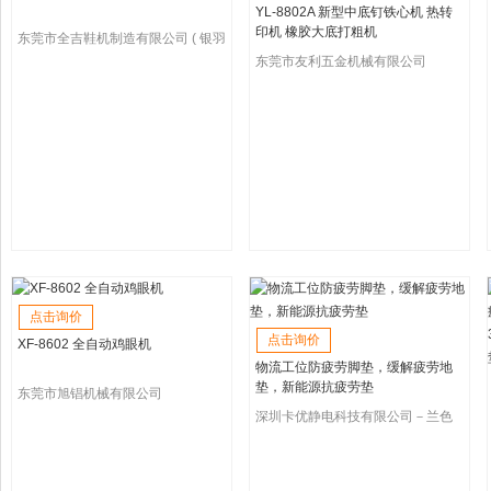
YL-8802A 新型中底钉铁心机 热转
印机 橡胶大底打粗机
东莞市全吉鞋机制造有限公司 ( 银羽
鞋机 )
东莞市友利五金机械有限公司
点击询价
点击询价
XF-8602 全自动鸡眼机
物流工位防疲劳脚垫，缓解疲劳地
垫，新能源抗疲劳垫
东莞市旭锠机械有限公司
深圳卡优静电科技有限公司－兰色
防疲劳脚垫，无味防静电桌垫，卡
优外贸抗疲劳地垫