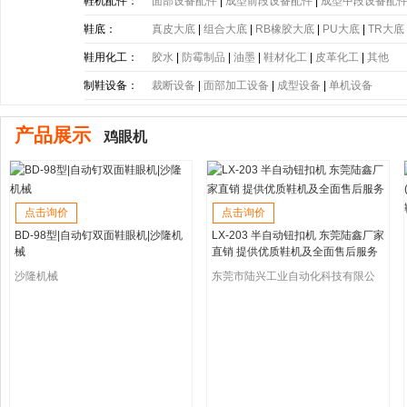
带
|
塑胶片
|
其他
鞋机配件：
面部设备配件
|
成型前段设备配件
|
成型中段设备配
鞋底：
真皮大底
|
组合大底
|
RB橡胶大底
|
PU大底
|
TR大底
底
|
PE大底
|
PP大底
|
SBR大底
|
PC大底
|
软木大底
鞋用化工：
胶水
|
防霉制品
|
油墨
|
鞋材化工
|
皮革化工
|
其他
制鞋设备：
裁断设备
|
面部加工设备
|
成型设备
|
单机设备
产品展示
鸡眼机
点击询价
点击询价
BD-98型|自动钉双面鞋眼机|沙隆机
LX-203 半自动钮扣机 东莞陆鑫厂家
械
直销 提供优质鞋机及全面售后服务
沙隆机械
东莞市陆兴工业自动化科技有限公
司（陆鑫鞋机）