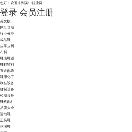
您好！
欢迎来到美中鞋业网
登录
会员注册
英文版
网址导航
行业分类
成品鞋
皮革皮料
布料
鞋底鞋跟
鞋材辅料
五金配饰
鞋用化工
制鞋设备
缝制设备
检测设备
鞋机配件
品牌大全
运动鞋
正装鞋
休闲鞋