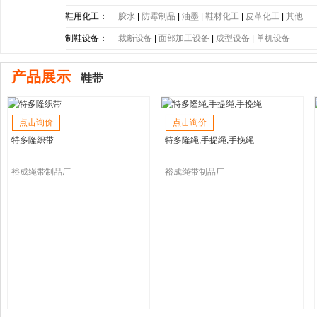
底
|
PE大底
|
PP大底
|
SBR大底
|
PC大底
|
软木大底
鞋用化工：
胶水
|
防霉制品
|
油墨
|
鞋材化工
|
皮革化工
|
其他
制鞋设备：
裁断设备
|
面部加工设备
|
成型设备
|
单机设备
产品展示
鞋带
点击询价
点击询价
特多隆织带
特多隆绳,手提绳,手挽绳
裕成绳带制品厂
裕成绳带制品厂