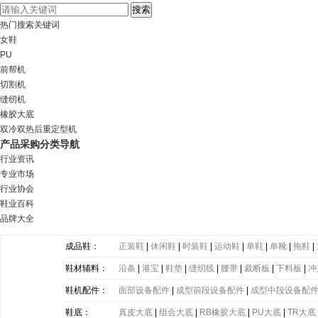
热门搜索关键词
女鞋
PU
前帮机
切割机
缝纫机
橡胶大底
双冷双热后重定型机
产品采购分类导航
行业资讯
专业市场
行业协会
鞋业百科
品牌大全
成品鞋：
正装鞋
|
休闲鞋
|
时装鞋
|
运动鞋
|
单鞋
|
单靴
|
拖鞋
|
鞋材辅料：
沿条
|
港宝
|
鞋垫
|
缝纫线
|
腰带
|
裁断板
|
下料板
|
冲
带
|
塑胶片
|
其他
鞋机配件：
面部设备配件
|
成型前段设备配件
|
成型中段设备配
鞋底：
真皮大底
|
组合大底
|
RB橡胶大底
|
PU大底
|
TR大底