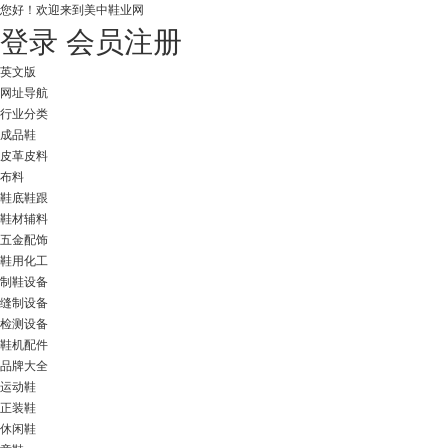
您好！
欢迎来到美中鞋业网
登录
会员注册
英文版
网址导航
行业分类
成品鞋
皮革皮料
布料
鞋底鞋跟
鞋材辅料
五金配饰
鞋用化工
制鞋设备
缝制设备
检测设备
鞋机配件
品牌大全
运动鞋
正装鞋
休闲鞋