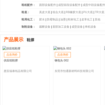
带
|
塑胶片
|
其他
鞋机配件：
面部设备配件
|
成型前段设备配件
|
成型中段设备配
鞋底：
真皮大底
|
组合大底
|
RB橡胶大底
|
PU大底
|
TR大底
底
|
PE大底
|
PP大底
|
SBR大底
|
PC大底
|
软木大底
鞋用化工：
胶水
|
防霉制品
|
油墨
|
鞋材化工
|
皮革化工
|
其他
制鞋设备：
裁断设备
|
面部加工设备
|
成型设备
|
单机设备
产品展示
鞋撑
点击询价
点击询价
供应纸鞋撑
钢包头 002
惠安福泰纸品有限公司
东莞市怡通新材料科技有限公司