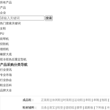
所有产品
产品
企业
热门搜索关键词
女鞋
PU
前帮机
切割机
缝纫机
橡胶大底
双冷双热后重定型机
产品采购分类导航
行业资讯
专业市场
行业协会
鞋业百科
品牌大全
成品鞋：
正装鞋
|
休闲鞋
|
时装鞋
|
运动鞋
|
单鞋
|
单靴
|
拖鞋
|
鞋材辅料：
沿条
|
港宝
|
鞋垫
|
缝纫线
|
腰带
|
裁断板
|
下料板
|
冲