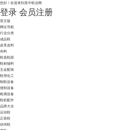
您好！
欢迎来到美中鞋业网
登录
会员注册
英文版
网址导航
行业分类
成品鞋
皮革皮料
布料
鞋底鞋跟
鞋材辅料
五金配饰
鞋用化工
制鞋设备
缝制设备
检测设备
鞋机配件
品牌大全
运动鞋
正装鞋
休闲鞋