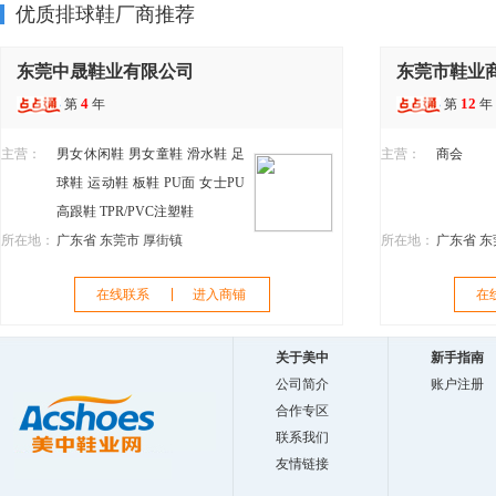
优质排球鞋厂商推荐
东莞中晟鞋业有限公司
东莞市鞋业
4
12
第
年
第
年
主营：
男女休闲鞋
男女童鞋
滑水鞋
足
主营：
商会
球鞋
运动鞋
板鞋
PU面
女士PU
高跟鞋
TPR/PVC注塑鞋
所在地：
广东省 东莞市 厚街镇
所在地：
广东省 东
在线联系
进入商铺
在
关于美中
新手指南
公司简介
账户注册
合作专区
联系我们
友情链接