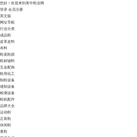
您好！
欢迎来到美中鞋业网
登录
会员注册
英文版
网址导航
行业分类
成品鞋
皮革皮料
布料
鞋底鞋跟
鞋材辅料
五金配饰
鞋用化工
制鞋设备
缝制设备
检测设备
鞋机配件
品牌大全
运动鞋
正装鞋
休闲鞋
童鞋