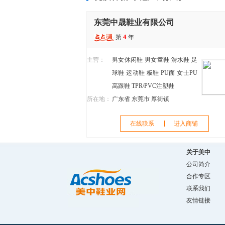
东莞中晟鞋业有限公司
4
第
年
主营：
男女休闲鞋
男女童鞋
滑水鞋
足
球鞋
运动鞋
板鞋
PU面
女士PU
高跟鞋
TPR/PVC注塑鞋
所在地：
广东省 东莞市 厚街镇
在线联系
进入商铺
关于美中
公司简介
合作专区
联系我们
友情链接