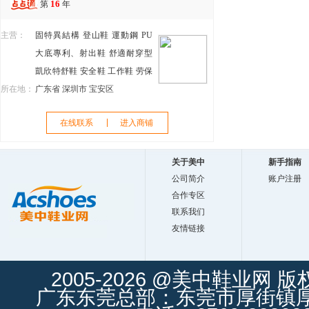
16
第
年
主营：
固特異結構
登山鞋
運動鋼
PU
大底專利、射出鞋
舒適耐穿型
凱欣特舒鞋
安全鞋
工作鞋
劳保
所在地：
鞋
广东省 深圳市 宝安区
在线联系
进入商铺
关于美中
新手指南
公司简介
账户注册
合作专区
联系我们
友情链接
2005-2026 @美中鞋业网 
广东东莞总部：东莞市厚街镇厚街