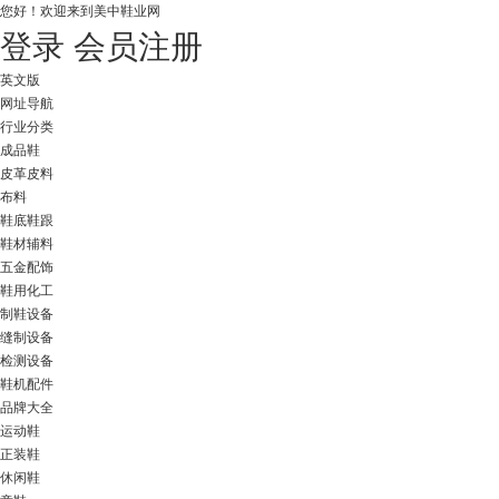
您好！
欢迎来到美中鞋业网
登录
会员注册
英文版
网址导航
行业分类
成品鞋
皮革皮料
布料
鞋底鞋跟
鞋材辅料
五金配饰
鞋用化工
制鞋设备
缝制设备
检测设备
鞋机配件
品牌大全
运动鞋
正装鞋
休闲鞋