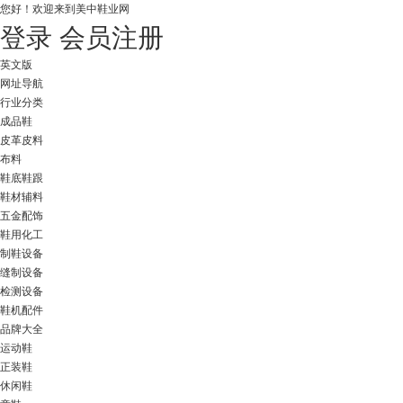
您好！
欢迎来到美中鞋业网
登录
会员注册
英文版
网址导航
行业分类
成品鞋
皮革皮料
布料
鞋底鞋跟
鞋材辅料
五金配饰
鞋用化工
制鞋设备
缝制设备
检测设备
鞋机配件
品牌大全
运动鞋
正装鞋
休闲鞋