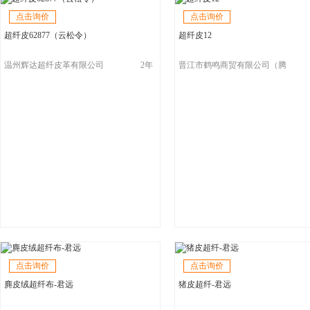
点击询价
点击询价
超纤皮62877（云松令）
超纤皮12
温州辉达超纤皮革有限公司
2年
晋江市鹤鸣商贸有限公司（腾
飞）
点击询价
点击询价
麂皮绒超纤布-君远
猪皮超纤-君远