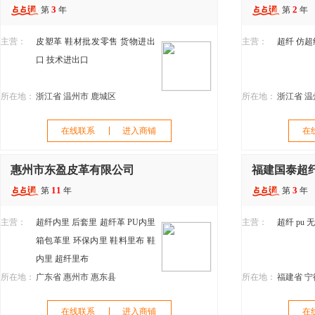
3
2
第
年
第
年
主营：
皮塑革
鞋材批发零售
货物进出
主营：
超纤
仿超
口
技术进出口
所在地：
浙江省 温州市 鹿城区
所在地：
浙江省 温
在线联系
进入商铺
在
惠州市东盈皮革有限公司
福建国泰超
11
3
第
年
第
年
主营：
超纤内里
后套里
超纤革
PU内里
主营：
超纤
pu
无
箱包革里
环保内里
鞋料里布
鞋
内里
超纤里布
所在地：
广东省 惠州市 惠东县
所在地：
福建省 宁
在线联系
进入商铺
在