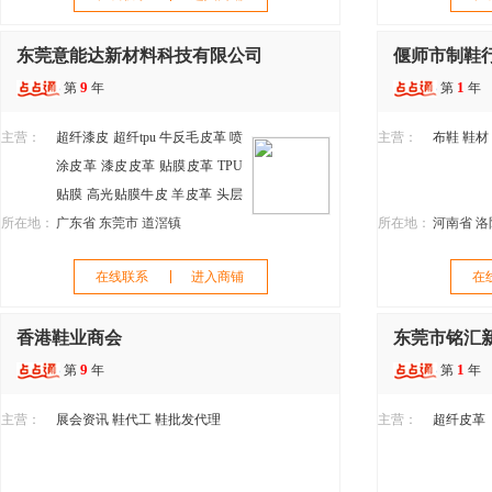
东莞意能达新材料科技有限公司
偃师市制鞋
9
1
第
年
第
年
主营：
超纤漆皮
超纤tpu
牛反毛皮革
喷
主营：
布鞋
鞋材
涂皮革
漆皮皮革
贴膜皮革
TPU
贴膜
高光贴膜牛皮
羊皮革
头层
所在地：
真皮
广东省 东莞市 道滘镇
意能达鞋材
漆皮牛皮
所在地：
河南省 洛
在线联系
进入商铺
在
香港鞋业商会
东莞市铭汇
9
1
第
年
第
年
主营：
展会资讯
鞋代工
鞋批发代理
主营：
超纤皮革