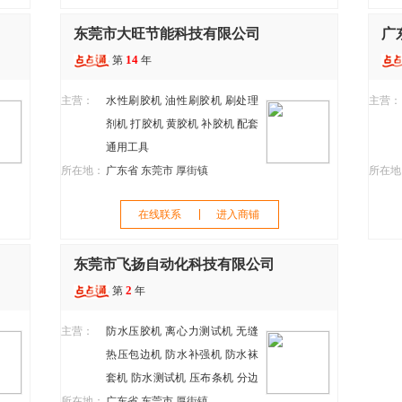
东莞市大旺节能科技有限公司
广
14
第
年
主营：
水性刷胶机
油性刷胶机
刷处理
主营：
剂机
打胶机
黄胶机
补胶机
配套
通用工具
所在地：
广东省 东莞市 厚街镇
所在地
在线联系
进入商铺
东莞市飞扬自动化科技有限公司
2
第
年
主营：
防水压胶机
离心力测试机
无缝
热压包边机
防水补强机
防水袜
套机
防水测试机
压布条机
分边
所在地：
机
广东省 东莞市 厚街镇
压胶机
防水动态曲折试验机