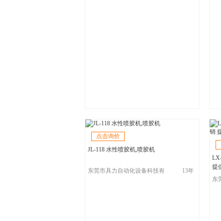
点击询价
JL-118 水性喷胶机,喷胶机
L
提
东莞市具力自动化设备科技有
13年
限公司
东
限