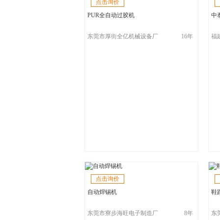
点击询价
PUR全自动过胶机
中泰
东莞市厚街全亿机械设备厂
16年
福
司
点击询价
自动焊锡机
鞋
东莞市寮步海旺电子制造厂
8年
东