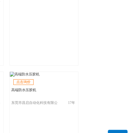
年
点击询价
高端防水压胶机
年
东莞市昌启自动化科技有限公
17年
司