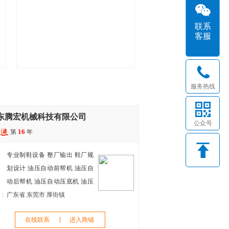
联系
客服
服务热线
东腾宏机械科技有限公司
公众号
16
第
年
专业制鞋设备
整厂输出
鞋厂规
划设计
油压自动前帮机
油压自
动后帮机
油压自动压底机
油压
：
自动中后帮机
广东省 东莞市 厚街镇
在线联系
进入商铺