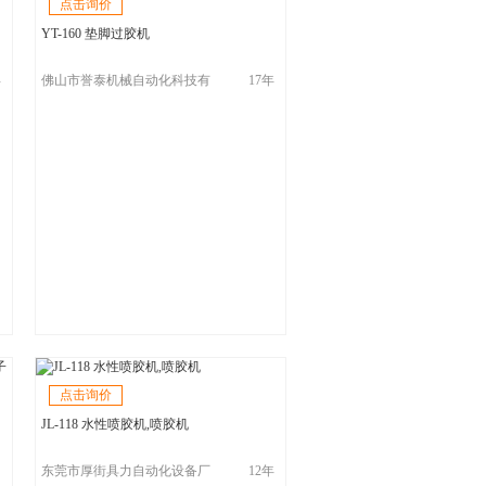
点击询价
YT-160 垫脚过胶机
年
佛山市誉泰机械自动化科技有
17年
限公司
点击询价
JL-118 水性喷胶机,喷胶机
东莞市厚街具力自动化设备厂
12年