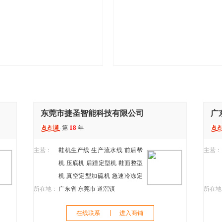
东莞市捷圣智能科技有限公司
广
18
第
年
主营：
鞋机生产线
生产流水线
前后帮
主营：
机
压底机
后踵定型机
鞋面整型
机
真空定型加硫机
急速冷冻定
所在地：
型机
广东省 东莞市 道滘镇
裁断机
针车
制鞋机械
鞋机
所在地
在线联系
进入商铺