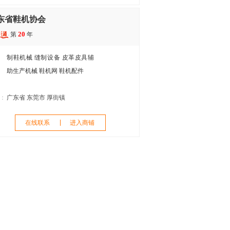
东省鞋机协会
20
第
年
制鞋机械
缝制设备
皮革皮具辅
助生产机械
鞋机网
鞋机配件
：
广东省 东莞市 厚街镇
在线联系
进入商铺