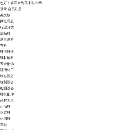
您好！
欢迎来到美中鞋业网
登录
会员注册
英文版
网址导航
行业分类
成品鞋
皮革皮料
布料
鞋底鞋跟
鞋材辅料
五金配饰
鞋用化工
制鞋设备
缝制设备
检测设备
鞋机配件
品牌大全
运动鞋
正装鞋
休闲鞋
童鞋