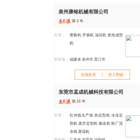
泉州康铭机械有限公司
2
第
年
主营：
密炼机
开炼机
油压机
发泡成型
机
所在地：
福建省 泉州市 晋江市
在线联系
进入商铺
东莞市孟成机械科技有限公司
21
第
年
主营：
红外线生产线
热定型机
冷冻定
型机
真空定型机
输送机
鞋厂流
水线
蒸湿机
所在地：
广东省 东莞市 沙田镇