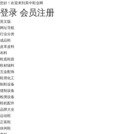
您好！
欢迎来到美中鞋业网
登录
会员注册
英文版
网址导航
行业分类
成品鞋
皮革皮料
布料
鞋底鞋跟
鞋材辅料
五金配饰
鞋用化工
制鞋设备
缝制设备
检测设备
鞋机配件
品牌大全
运动鞋
正装鞋
休闲鞋