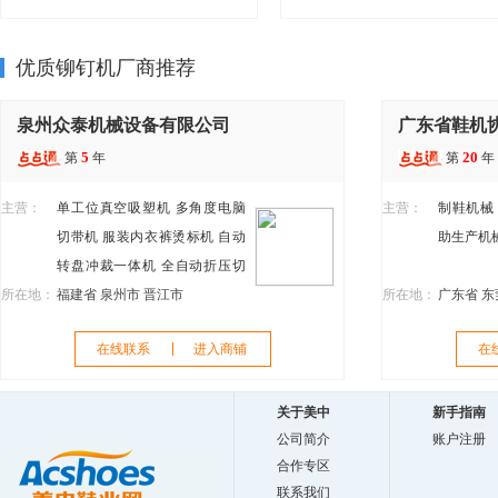
优质铆钉机厂商推荐
泉州众泰机械设备有限公司
广东省鞋机
5
20
第
年
第
年
主营：
单工位真空吸塑机
多角度电脑
主营：
制鞋机械
切带机
服装内衣裤烫标机
自动
助生产机
转盘冲裁一体机
全自动折压切
所在地：
带机
福建省 泉州市 晋江市
半自动鞋垫热转印
鞋服小
所在地：
广东省 东
型自动化新工艺设备
自动印刷
在线联系
进入商铺
在
设备
真空热冷压自动化设备
转
印全自动鞋垫转印机
TPU鞋舌标
机
四色转盘印刷机
关于美中
新手指南
公司简介
账户注册
合作专区
联系我们