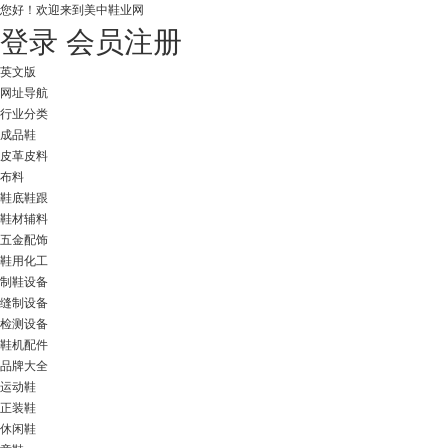
您好！
欢迎来到美中鞋业网
登录
会员注册
英文版
网址导航
行业分类
成品鞋
皮革皮料
布料
鞋底鞋跟
鞋材辅料
五金配饰
鞋用化工
制鞋设备
缝制设备
检测设备
鞋机配件
品牌大全
运动鞋
正装鞋
休闲鞋