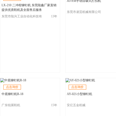
JD-958手动自吸式打扣机
LX-210 二冲程铆钉机 东莞陆鑫厂家直销
提供优质鞋机及全面售后服务
东莞市凌芸机械有限公司
东莞市陆兴工业自动化科技有
13年
限公司（陆鑫鞋机）
点击询价
点击询价
中底铆钉机R-18
AY-021小型铆钉机
广东锐展鞋机
15年
安亿五金机械