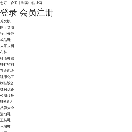
您好！
欢迎来到美中鞋业网
登录
会员注册
英文版
网址导航
行业分类
成品鞋
皮革皮料
布料
鞋底鞋跟
鞋材辅料
五金配饰
鞋用化工
制鞋设备
缝制设备
检测设备
鞋机配件
品牌大全
运动鞋
正装鞋
休闲鞋