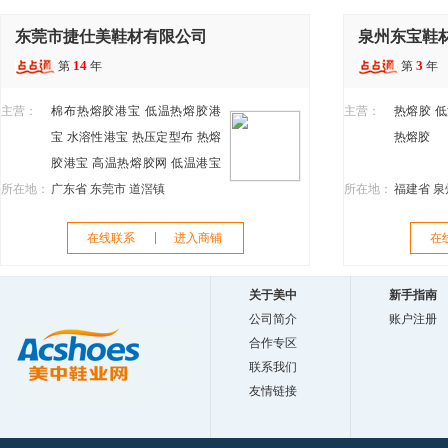
东莞市捷仕美鞋材有限公司
泉州东宝鞋
14
3
第
年
第
年
主营：
棉布热熔胶港宝
低温热熔胶港
主营：
热熔胶
低
宝
水溶性港宝
热压定型布
热熔
热熔胶
胶港宝
高温热熔胶网
低温港宝
所在地：
仿俚皮不织布
广东省 东莞市 道滘镇
热熔胶
鞋用港宝
所在地：
福建省 泉
鞋用辅料
鞋用特殊布料
在线联系
进入商铺
在
关于美中
新手指南
公司简介
账户注册
合作专区
联系我们
友情链接