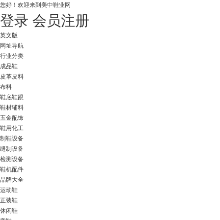
您好！
欢迎来到美中鞋业网
登录
会员注册
英文版
网址导航
行业分类
成品鞋
皮革皮料
布料
鞋底鞋跟
鞋材辅料
五金配饰
鞋用化工
制鞋设备
缝制设备
检测设备
鞋机配件
品牌大全
运动鞋
正装鞋
休闲鞋