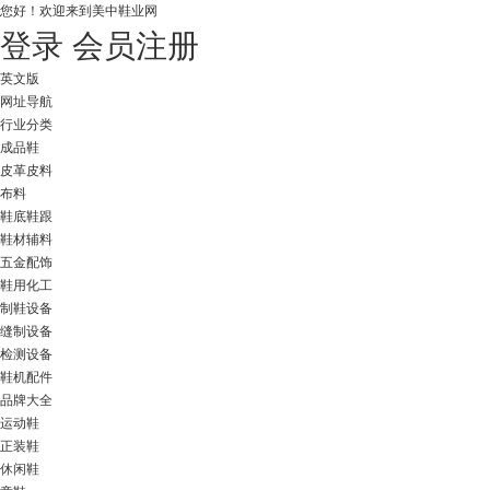
您好！
欢迎来到美中鞋业网
登录
会员注册
英文版
网址导航
行业分类
成品鞋
皮革皮料
布料
鞋底鞋跟
鞋材辅料
五金配饰
鞋用化工
制鞋设备
缝制设备
检测设备
鞋机配件
品牌大全
运动鞋
正装鞋
休闲鞋