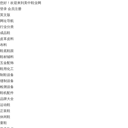
您好！
欢迎来到美中鞋业网
登录
会员注册
英文版
网址导航
行业分类
成品鞋
皮革皮料
布料
鞋底鞋跟
鞋材辅料
五金配饰
鞋用化工
制鞋设备
缝制设备
检测设备
鞋机配件
品牌大全
运动鞋
正装鞋
休闲鞋
童鞋